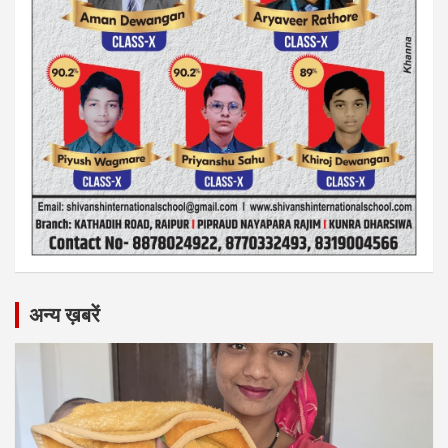
अन्य ख़बरें