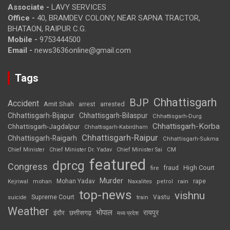
Associate -
LAVY SERVICES
Office -
40, BRAMDEV COLONY, NEAR SAPNA TRACTOR,
BHATAON, RAIPUR C.G.
Mobile -
9753444500
Email -
news3636online@gmail.com
Tags
Chhattisgarh
BJP
Accident
Amit Shah
arrested
arrest
Chhattisgarh-Bijapur
Chhattisgarh-Bilaspur
Chhattisgarh-Durg
Chhattisgarh-Korba
Chhattisgarh-Jagdalpur
Chhattisgarh-Kabirdham
Chhattisgarh-Raipur
Chhattisgarh-Raigarh
Chhattisgarh-Sukma
CM
Chief Minister
Chief Minister Dr. Yadav
Chief Minister Sai
featured
dprcg
Congress
High Court
fire
fraud
Murder
rape
Mohan Yadav
Naxalites
rain
Kejriwal
mohan
petrol
top-news
vishnu
Supreme Court
Vastu
suicide
train
Weather
भोपाल
रायपुर
इंदौर
छत्तीसगढ़
मध्य प्रदेश