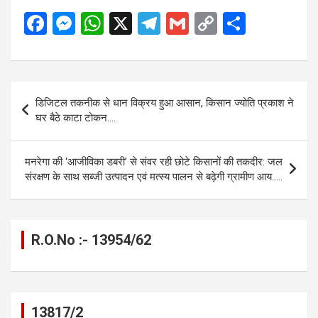
F
M
W
X
T
G
C
S
a
es
h
el
m
o
h
ce
se
at
e
ail
py
ar
b
n
s
gr
Li
e
Post
डिजिटल तकनीक से धान विक्रय हुआ आसान, किसान ज्योति प्रकाश ने
o
g
A
a
n
navigation
घर बैठे काटा टोकन….
o
er
p
m
k
k
p
मनरेगा की ‘आजीविका डबरी’ से संवर रही छोटे किसानों की तकदीर: जल
संरक्षण के साथ सब्जी उत्पादन एवं मत्स्य पालन से बढ़ेगी ग्रामीण आय…..
R.O.No :- 13954/62
13817/2