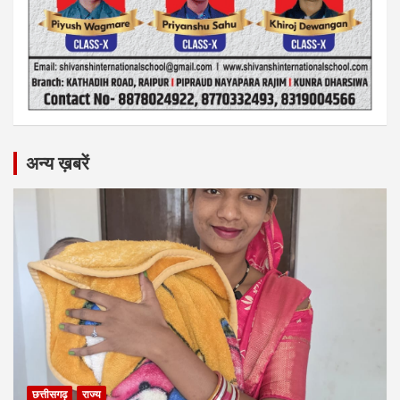
अन्य ख़बरें
छत्तीसगढ़
राज्य