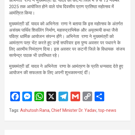
अभिनेता राणा ने मुख्यमंत्री डॉ. यादव को कटनी जिले में 9 से 13 नवम्बर
2025 तक आयोजित होने वाले पांच दिवसीय प्राण प्रतिष्ठा महोत्सव में
आमंत्रित किया।
मुख्यमंत्री डॉ. यादव को अभिनेता राणा ने बताया कि इस महोत्सव के अंतर्गत
असंख्य पार्थिव शिवलिंग निर्माण, महारुद्राभिषेक और अमृतमयी कथा जैसे
पवित्र धार्मिक आयोजन संपन्न होंगे। अभिनेता राणा ने मुख्यमंत्री को
आमंत्रण पत्र भेंट करते हुए उन्हें सपरिवार इस पुण्य अवसर पर पधारने के
लिए आत्मीय निमंत्रण दिया। इस अवसर पर कटनी जिले के विधायक संजय
सत्येन्द्र पाठक भी उपस्थित रहे।
मुख्यमंत्री डॉ. यादव ने अभिनेता राणा के आमंत्रण के प्रति धन्यवाद देते हुए
आयोजन की सफलता के लिए अपनी शुभकामनाएं दीं।
F
M
W
X
T
G
C
S
a
es
h
el
m
o
h
Tags:
Ashutosh Rana
,
Chief Minister Dr. Yadav
,
top-news
ce
se
at
e
ail
py
ar
b
n
s
gr
Li
e
o
g
A
a
n
Post