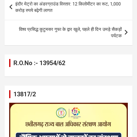
इंदौर मेट्रो का अंडरग्राउंड विस्तार: 12 किलोमीटर का रूट, 1,000
o
er
p
m
k
navigation
करोड़ रुपये बढ़ेगी लागत
k
p
विश्व प्रसिद्ध कुटुमसर गुफा के द्वार खुले, पहले ही दिन उमड़े सैकड़ों
पर्यटक
R.O.No :- 13954/62
13817/2