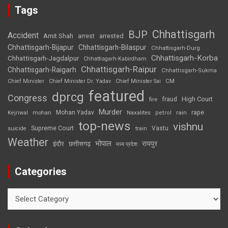
Tags
Chhattisgarh
BJP
Accident
Amit Shah
arrested
arrest
Chhattisgarh-Bijapur
Chhattisgarh-Bilaspur
Chhattisgarh-Durg
Chhattisgarh-Korba
Chhattisgarh-Jagdalpur
Chhattisgarh-Kabirdham
Chhattisgarh-Raipur
Chhattisgarh-Raigarh
Chhattisgarh-Sukma
CM
Chief Minister
Chief Minister Dr. Yadav
Chief Minister Sai
featured
dprcg
Congress
High Court
fire
fraud
Murder
rape
Mohan Yadav
Naxalites
rain
Kejriwal
mohan
petrol
top-news
vishnu
Supreme Court
Vastu
suicide
train
Weather
भोपाल
रायपुर
इंदौर
छत्तीसगढ़
मध्य प्रदेश
Categories
Categories