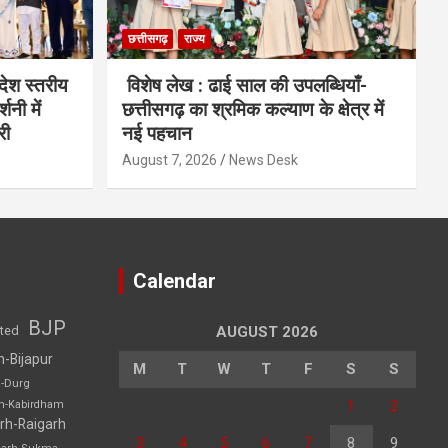
छत्तीसगढ़
राज्य
देश स्तरीय
विशेष लेख : ढाई साल की उपलब्धियाँ-
शनी में
छत्तीसगढ़ का श्रमिक कल्याण के क्षेत्र में
री
नई पहचान
August 7, 2026
News Desk
Calendar
BJP
sted
AUGUST 2026
h-Bijapur
M
T
W
T
F
S
S
h-Durg
1
2
rh-Kabirdham
rh-Raigarh
3
4
5
6
7
8
9