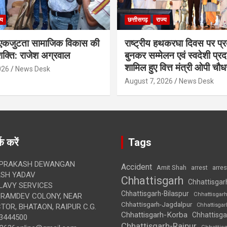
्य
छत्तीसगढ़
राज्य
कजुटता सामाजिक विकास की
राष्ट्रीय हथकरघा दिवस पर प्र
क्ति: राजेश अग्रवाल
बुनकर सम्मेलन एवं स्वदेशी प्रदर्
शामिल हुए वित्त मंत्री ओपी चौध
026
News Desk
August 7, 2026
News Desk
क करें
Tags
 PRAKASH DEWANGAN
Accident
Amit Shah
arre
arrest
SH YADAV
Chhattisgarh
Chhattisgar
LAVY SERVICES
Chhattisgarh-Bilaspur
Chhattisgar
BRAMDEV COLONY, NEAR
Chhattisgarh-Jagdalpur
Chhattisga
OR, BHATAON, RAIPUR C.G.
Chhattisgarh-Korba
Chhattisga
3444500
Chhattisgarh-Raipur