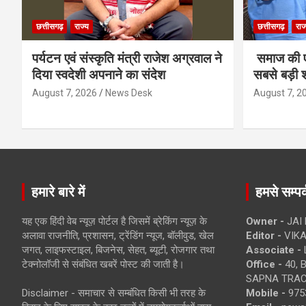
छत्तीसगढ़
राज्य
छत्तीसगढ़
राज
पर्यटन एवं संस्कृति मंत्री राजेश अग्रवाल ने
समाज की ए
दिया स्वदेशी अपनाने का संदेश
सबसे बड़ी श
August 7, 2026
News Desk
August 7, 2
हमारे बारे में
हमसे सम्पर्
यह एक हिंदी वेब न्यूज़ पोर्टल है जिसमें ब्रेकिंग न्यूज़ के
Owner -
JAI
अलावा राजनीति, प्रशासन, ट्रेंडिंग न्यूज, बॉलीवुड, खेल
Editor -
VIKA
जगत, लाइफस्टाइल, बिजनेस, सेहत, ब्यूटी, रोजगार तथा
Associate -
टेक्नोलॉजी से संबंधित खबरें पोस्ट की जाती है।
Office -
40, 
SAPNA TRACT
Disclaimer - समाचार से सम्बंधित किसी भी तरह के
Mobile -
975