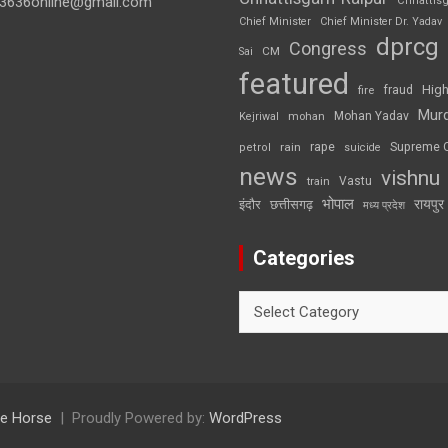
3636online@gmail.com
Chhattis
Chief Minister
Chief Minister Dr. Yadav
dprcg
Congress
CM
Sai
featured
High
fire
fraud
Mur
Mohan Yadav
Kejriwal
mohan
rape
Supreme 
rain
petrol
suicide
news
vishnu
Vastu
train
भोपाल
रायपुर
इंदौर
छत्तीसगढ़
मध्य प्रदेश
Categories
Categories
e Horse
Proudly Powered by:
WordPress