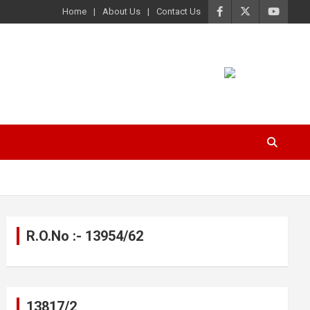
Home
About Us
Contact Us
R.O.No :- 13954/62
13817/2