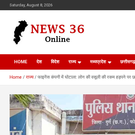
Skip
Saturday, August 8, 2026
to
content
Voice of 36garh
News 36
HOME
देश
विदेश
राज्य
मध्यप्रदेश
छत्तीसगढ़
Home
राज्य
फाइनेंस कंपनी में घोटाला: लोन की वसूली की रकम हड़पने पर छह