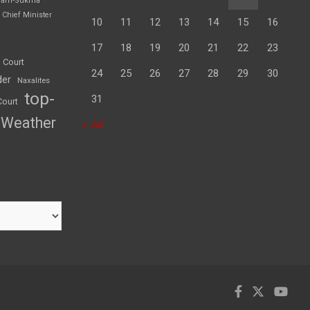
garh-Sukma
Chief Minister
10
11
12
13
14
15
16
17
18
19
20
21
22
23
 Court
24
25
26
27
28
29
30
der
Naxalites
top-
31
Court
Weather
« Jul