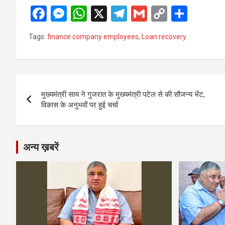
F
M
W
X
T
G
C
S
a
es
h
el
m
o
h
Tags:
finance company employees
,
Loan recovery
ce
se
at
e
ail
py
ar
b
n
s
gr
Li
e
o
g
A
a
n
Post
o
er
p
m
k
मुख्यमंत्री साय ने गुजरात के मुख्यमंत्री पटेल से की सौजन्य भेंट,
navigation
विकास के अनुभवों पर हुई चर्चा
k
p
अन्य ख़बरें