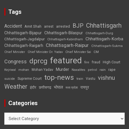
Tags
Chhattisgarh
BJP
Accident
Amit Shah
arrested
arrest
Chhattisgarh-Bijapur
Chhattisgarh-Bilaspur
Chhattisgarh-Durg
Chhattisgarh-Korba
Chhattisgarh-Jagdalpur
Chhattisgarh-Kabirdham
Chhattisgarh-Raipur
Chhattisgarh-Raigarh
Chhattisgarh-Sukma
CM
Chief Minister
Chief Minister Dr. Yadav
Chief Minister Sai
featured
dprcg
Congress
High Court
fire
fraud
Murder
rape
Mohan Yadav
Naxalites
rain
Kejriwal
mohan
petrol
top-news
vishnu
Supreme Court
Vastu
suicide
train
Weather
भोपाल
रायपुर
इंदौर
छत्तीसगढ़
मध्य प्रदेश
Categories
Categories