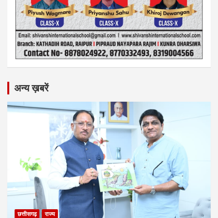
अन्य ख़बरें
छत्तीसगढ़
राज्य