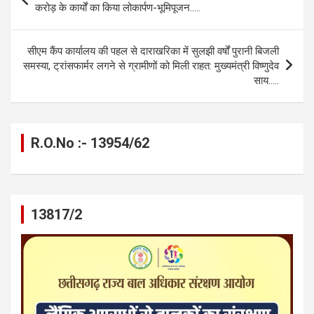
o
g
A
a
n
navigation
करोड़ के कार्यों का किया लोकार्पण-भूमिपूजन…..
o
er
p
m
k
k
p
सीएम कैंप कार्यालय की पहल से दाराखरिका में सुलझी वर्षों पुरानी बिजली
समस्या, ट्रांसफार्मर लगने से ग्रामीणों को मिली राहत: मुख्यमंत्री विष्णुदेव
साय…..
R.O.No :- 13954/62
13817/2