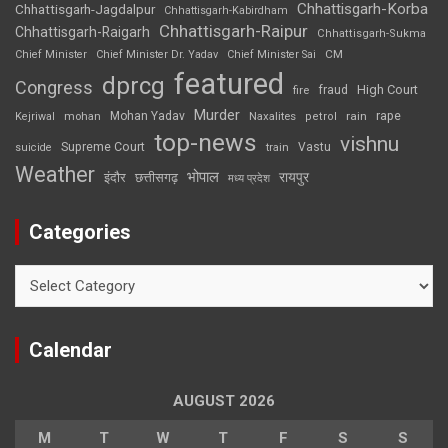
Chhattisgarh-Korba
Chhattisgarh-Jagdalpur
Chhattisgarh-Kabirdham
Chhattisgarh-Raipur
Chhattisgarh-Raigarh
Chhattisgarh-Sukma
CM
Chief Minister
Chief Minister Dr. Yadav
Chief Minister Sai
featured
dprcg
Congress
High Court
fire
fraud
Murder
rape
Mohan Yadav
Naxalites
rain
Kejriwal
mohan
petrol
top-news
vishnu
Supreme Court
Vastu
suicide
train
Weather
भोपाल
रायपुर
इंदौर
छत्तीसगढ़
मध्य प्रदेश
Categories
Categories
Calendar
AUGUST 2026
M
T
W
T
F
S
S