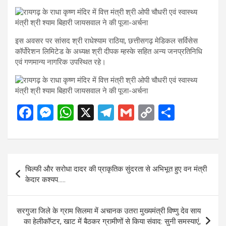
इस अवसर पर सांसद श्री राधेश्याम राठिया, छत्तीसगढ़ मेडिकल सर्विसेस
कॉर्पोरेशन लिमिटेड के अध्यक्ष श्री दीपक म्हस्के सहित अन्य जनप्रतिनिधि
एवं गणमान्य नागरिक उपस्थित रहे।
F
M
W
X
T
G
C
S
a
es
h
el
m
o
h
ce
se
at
e
ail
py
ar
b
n
s
gr
Li
e
Post
चिल्फी और सरोधा दादर की प्राकृतिक सुंदरता से अभिभूत हुए वन मंत्री
o
g
A
a
n
navigation
केदार कश्यप…..
o
er
p
m
k
k
p
सरगुजा जिले के ग्राम सिलमा में अचानक उतरा मुख्यमंत्री विष्णु देव साय
का हेलीकॉप्टर, खाट में बैठकर ग्रामीणों से किया संवाद: सुनी समस्याएं,