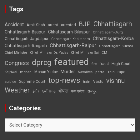
Tags
Chhattisgarh
BJP
Accident
Amit Shah
arrested
arrest
Chhattisgarh-Bijapur
Chhattisgarh-Bilaspur
Chhattisgarh-Durg
Chhattisgarh-Korba
Chhattisgarh-Jagdalpur
Chhattisgarh-Kabirdham
Chhattisgarh-Raipur
Chhattisgarh-Raigarh
Chhattisgarh-Sukma
CM
Chief Minister
Chief Minister Dr. Yadav
Chief Minister Sai
featured
dprcg
Congress
High Court
fire
fraud
Murder
rape
Mohan Yadav
Naxalites
rain
Kejriwal
mohan
petrol
top-news
vishnu
Supreme Court
Vastu
suicide
train
Weather
भोपाल
रायपुर
इंदौर
छत्तीसगढ़
मध्य प्रदेश
Categories
Categories