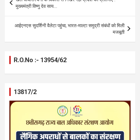
o
g
A
a
n
navigation
मुख्यमंत्री विष्णु देव साय….
o
er
p
m
k
k
p
आईएनएस सुदर्शिनी वैलेटा पहुंचा, भारत-माल्टा समुद्री संबंधों को मिली
मजबूती
R.O.No :- 13954/62
13817/2