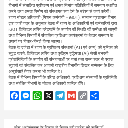
विभागों में संचालित प्रशिक्षण एवं क्षमता निर्माण गतिविधियों में समन्वय स्थापित
करने तथा क्षमता निर्माण को संस्थागत रूप देने के उद्देश्य से कार्य करेगी।
राज्य नोडल अधिकारी (मिशन कर्मयोगी – iGOT), सामान्य प्रशासन विभाग
द्वारा जारी पत्र के अनुसार बैठक में राज्य के अधिकारियों एवं कर्मचारियों द्वारा
iGOT डिजिटल लर्निंग प्लेटफॉर्म के उपयोग की स्थिति की समीक्षा की जाएगी
तथा विभिन्न विभागों में संचालित प्रशिक्षण कार्यक्रमों के बेहतर समन्वय के
उपायों पर विचार-विमर्श किया जाएगा।
बैठक के एजेंडा में राज्य के प्रशिक्षण संस्थानों (ATI एवं अन्य) की भूमिका को
सुदृढ़ करने, डिजिटल लर्निंग तथा कृत्रिम बुद्धिमत्ता (AI) जैसी उभरती
प्रौद्योगिकियों के उपयोग की संभावनाओं पर चर्चा तथा राज्य स्तर से प्राप्त
सुझावों को संकलित कर आगामी राष्ट्रीय विभागीय शिखर सम्मेलन के लिए
अनुशंसाएँ तैयार करना भी शामिल है।
बैठक में विभिन्न विभागों के वरिष्ठ अधिकारी, प्रशिक्षण संस्थानों के प्रतिनिधि
तथा संबंधित विभागों के नोडल अधिकारी शामिल होंगे।
F
M
W
X
T
G
C
S
a
es
h
el
m
o
h
ce
se
at
e
ail
py
ar
b
n
s
gr
Li
e
Post
खेल अधोसंरचना के विकास से निखर रही प्रदेश की प्रतिभाएँ :