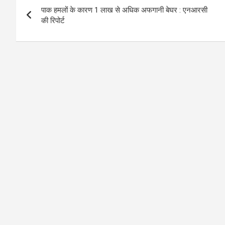
o
g
A
a
n
पाक हमलों के कारण 1 लाख से अधिक अफगानी बेघर : एनआरसी
navigation
o
er
p
m
k
की रिपोर्ट
k
p