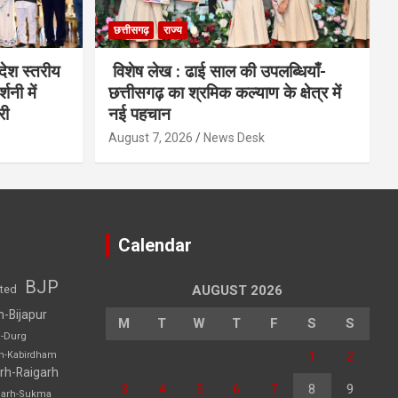
छत्तीसगढ़
राज्य
देश स्तरीय
विशेष लेख : ढाई साल की उपलब्धियाँ-
शनी में
छत्तीसगढ़ का श्रमिक कल्याण के क्षेत्र में
री
नई पहचान
August 7, 2026
News Desk
Calendar
BJP
sted
AUGUST 2026
h-Bijapur
M
T
W
T
F
S
S
h-Durg
1
2
rh-Kabirdham
rh-Raigarh
3
4
5
6
7
8
9
garh-Sukma