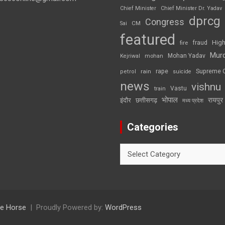
Chief Minister
Chief Minister Dr. Yadav
dprcg
Congress
CM
Sai
featured
High
fire
fraud
Mur
Mohan Yadav
Kejriwal
mohan
rape
Supreme 
rain
petrol
suicide
news
vishnu
Vastu
train
भोपाल
रायपुर
इंदौर
छत्तीसगढ़
मध्य प्रदेश
Categories
Categories
e Horse
Proudly Powered by:
WordPress