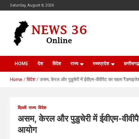
Skip
Saturday, August 8, 2026
to
content
Voice of 36garh
News 36
HOME
देश
विदेश
राज्य
मध्यप्रदेश
छत्तीसगढ़
Home
विदेश
असम, केरल और पुडुचेरी में ईवीएम-वीवीपैट का पहला रैंडमाइजे
दिल्ली
राज्य
विदेश
असम, केरल और पुडुचेरी में ईवीएम-वीवीपै
आयोग