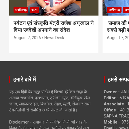
छत्तीसगढ़
राज्य
छत्तीसगढ़
राज
पर्यटन एवं संस्कृति मंत्री राजेश अग्रवाल ने
समाज की ए
दिया स्वदेशी अपनाने का संदेश
सबसे बड़ी श
August 7, 2026
News Desk
August 7, 2
हमारे बारे में
हमसे सम्पर्
यह एक हिंदी वेब न्यूज़ पोर्टल है जिसमें ब्रेकिंग न्यूज़ के
Owner -
JAI
अलावा राजनीति, प्रशासन, ट्रेंडिंग न्यूज, बॉलीवुड, खेल
Editor -
VIKA
जगत, लाइफस्टाइल, बिजनेस, सेहत, ब्यूटी, रोजगार तथा
Associate -
टेक्नोलॉजी से संबंधित खबरें पोस्ट की जाती है।
Office -
40, 
SAPNA TRACT
Disclaimer - समाचार से सम्बंधित किसी भी तरह के
Mobile -
975
विवाद के लिए साइट के कुछ तत्वों में उपयोगकर्ताओं द्वारा
Email -
news