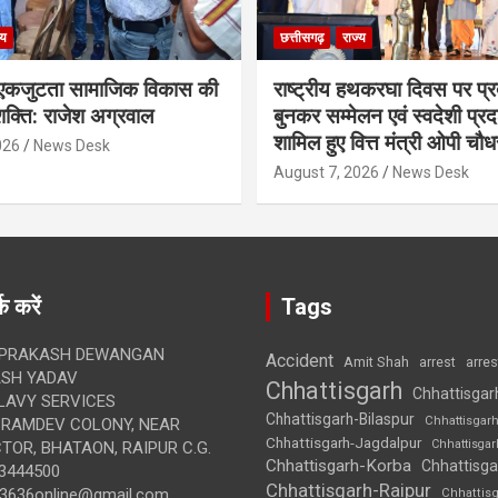
्य
छत्तीसगढ़
राज्य
कजुटता सामाजिक विकास की
राष्ट्रीय हथकरघा दिवस पर प्र
क्ति: राजेश अग्रवाल
बुनकर सम्मेलन एवं स्वदेशी प्रदर्
शामिल हुए वित्त मंत्री ओपी चौध
026
News Desk
August 7, 2026
News Desk
क करें
Tags
 PRAKASH DEWANGAN
Accident
Amit Shah
arre
arrest
SH YADAV
Chhattisgarh
Chhattisgar
LAVY SERVICES
Chhattisgarh-Bilaspur
Chhattisgar
BRAMDEV COLONY, NEAR
Chhattisgarh-Jagdalpur
Chhattisga
OR, BHATAON, RAIPUR C.G.
Chhattisgarh-Korba
Chhattisga
3444500
Chhattisgarh-Raipur
3636online@gmail.com
Chhattis