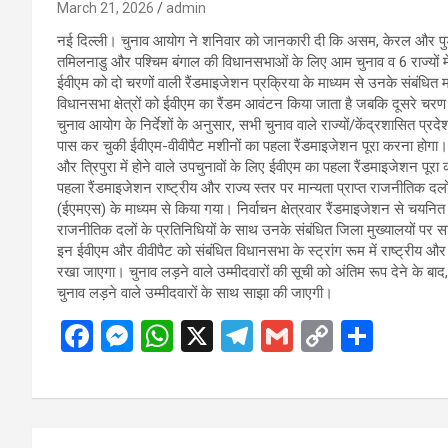
March 21, 2026
admin
नई दिल्ली। चुनाव आयोग ने शनिवार को जानकारी दी कि असम, केरल और पुडुचेर
तमिलनाडु और पश्चिम बंगाल की विधानसभाओं के लिए आम चुनाव व 6 राज्यों में
ईवीएम को दो चरणों वाली रैंडमाइजेशन प्रक्रिया के माध्यम से उनके संबंधित म
विधानसभा क्षेत्रों को ईवीएम का रैंडम आवंटन किया जाता है जबकि दूसरे चरण
चुनाव आयोग के निर्देशों के अनुसार, सभी चुनाव वाले राज्यों/केंद्रशासित प्
पास कर चुकी ईवीएम-वीवीपैट मशीनों का पहला रैंडमाइजेशन पूरा करना होगा।
और त्रिपुरा में होने वाले उपचुनावों के लिए ईवीएम का पहला रैंडमाइजेशन पूरा
पहला रैंडमाइजेशन राष्ट्रीय और राज्य स्तर पर मान्यता प्राप्त राजनीतिक दल
(ईएमएस) के माध्यम से किया गया। निर्वाचन क्षेत्रवार रैंडमाइजेशन से चयनित ई
राजनीतिक दलों के प्रतिनिधियों के साथ उनके संबंधित जिला मुख्यालयों पर स
इन ईवीएम और वीवीपैट को संबंधित विधानसभा के स्ट्रांग रूम में राष्ट्रीय और रा
रखा जाएगा। चुनाव लड़ने वाले उम्मीदवारों की सूची को अंतिम रूप देने के 
चुनाव लड़ने वाले उम्मीदवारों के साथ साझा की जाएगी।
F
M
W
X
T
G
C
S
a
es
h
el
m
o
h
ce
se
at
e
ail
py
ar
b
n
s
gr
Li
e
Post