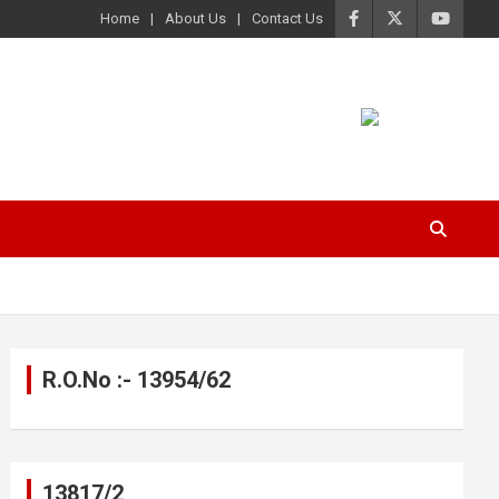
Home
About Us
Contact Us
R.O.No :- 13954/62
13817/2