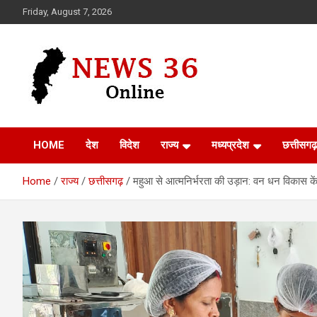
Skip
Friday, August 7, 2026
to
content
Voice of 36garh
News 36
HOME
देश
विदेश
राज्य
मध्यप्रदेश
छत्तीसगढ़
Home
राज्य
छत्तीसगढ़
महुआ से आत्मनिर्भरता की उड़ान: वन धन विकास