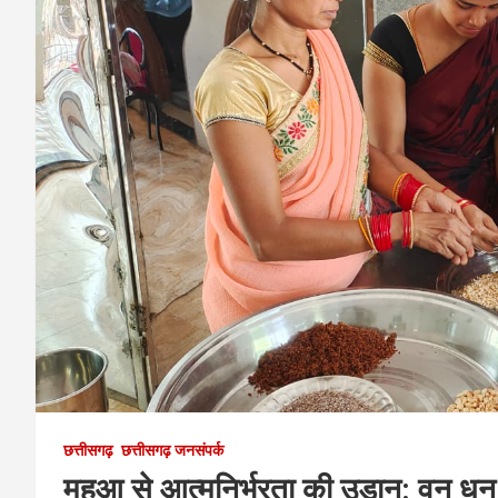
छत्तीसगढ़
छत्तीसगढ़ जनसंपर्क
महुआ से आत्मनिर्भरता की उड़ान: वन धन