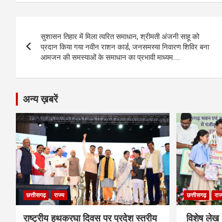
ce
se
at
e
ail
py
ar
b
n
s
gr
Li
e
Post
o
g
A
a
n
सुशासन तिहार में मिला त्वरित समाधान, श्रीमती अंजनी साहू को
navigation
o
er
p
m
k
प्रदान किया गया नवीन राशन कार्ड, जनसमस्या निवारण शिविर बना
आमजन की समस्याओं के समाधान का प्रभावी माध्यम…..
k
p
अन्य ख़बरें
छत्तीसगढ़
राज्य
छत्तीसगढ़
राज
राष्ट्रीय हथकरघा दिवस पर प्रदेश स्तरीय
विशेष लेख 