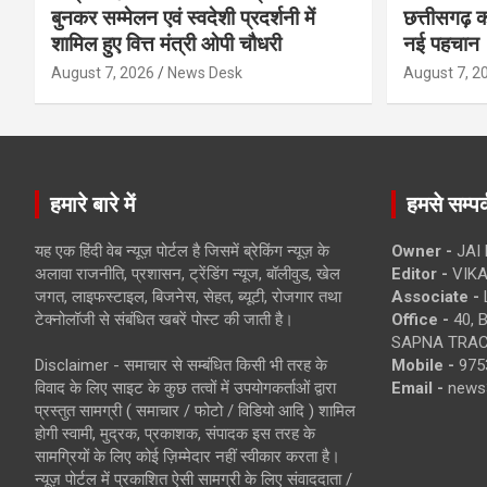
बुनकर सम्मेलन एवं स्वदेशी प्रदर्शनी में
छत्तीसगढ़ का
शामिल हुए वित्त मंत्री ओपी चौधरी
नई पहचान
August 7, 2026
News Desk
August 7, 2
हमारे बारे में
हमसे सम्पर्
यह एक हिंदी वेब न्यूज़ पोर्टल है जिसमें ब्रेकिंग न्यूज़ के
Owner -
JAI
अलावा राजनीति, प्रशासन, ट्रेंडिंग न्यूज, बॉलीवुड, खेल
Editor -
VIKA
जगत, लाइफस्टाइल, बिजनेस, सेहत, ब्यूटी, रोजगार तथा
Associate -
टेक्नोलॉजी से संबंधित खबरें पोस्ट की जाती है।
Office -
40, 
SAPNA TRACT
Disclaimer - समाचार से सम्बंधित किसी भी तरह के
Mobile -
975
विवाद के लिए साइट के कुछ तत्वों में उपयोगकर्ताओं द्वारा
Email -
news
प्रस्तुत सामग्री ( समाचार / फोटो / विडियो आदि ) शामिल
होगी स्वामी, मुद्रक, प्रकाशक, संपादक इस तरह के
सामग्रियों के लिए कोई ज़िम्मेदार नहीं स्वीकार करता है।
न्यूज़ पोर्टल में प्रकाशित ऐसी सामग्री के लिए संवाददाता /