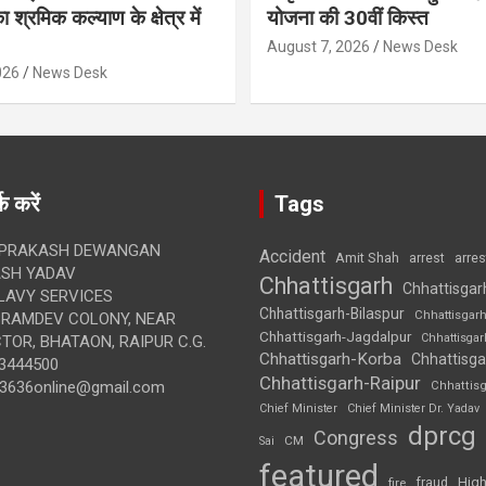
 श्रमिक कल्याण के क्षेत्र में
योजना की 30वीं किस्त
August 7, 2026
News Desk
026
News Desk
क करें
Tags
 PRAKASH DEWANGAN
Accident
Amit Shah
arre
arrest
SH YADAV
Chhattisgarh
Chhattisgar
LAVY SERVICES
Chhattisgarh-Bilaspur
Chhattisgar
BRAMDEV COLONY, NEAR
Chhattisgarh-Jagdalpur
Chhattisga
OR, BHATAON, RAIPUR C.G.
Chhattisgarh-Korba
Chhattisga
3444500
Chhattisgarh-Raipur
3636online@gmail.com
Chhattis
Chief Minister
Chief Minister Dr. Yadav
dprcg
Congress
CM
Sai
featured
High
fire
fraud