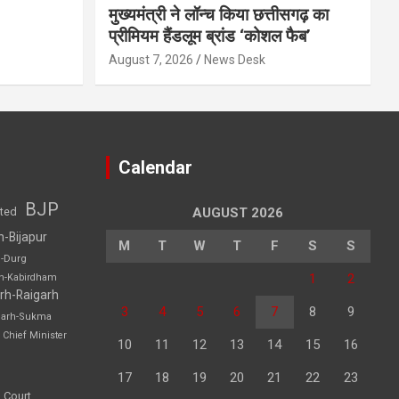
मुख्यमंत्री ने लॉन्च किया छत्तीसगढ़ का
प्रीमियम हैंडलूम ब्रांड ‘कोशल फैब’
August 7, 2026
News Desk
Calendar
BJP
sted
AUGUST 2026
h-Bijapur
M
T
W
T
F
S
S
h-Durg
1
2
rh-Kabirdham
rh-Raigarh
3
4
5
6
7
8
9
garh-Sukma
Chief Minister
10
11
12
13
14
15
16
17
18
19
20
21
22
23
 Court