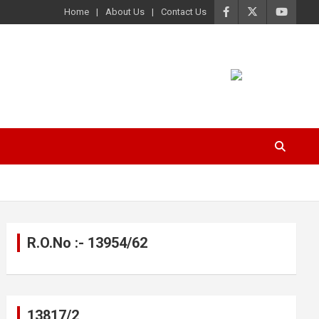
Home
About Us
Contact Us
R.O.No :- 13954/62
13817/2