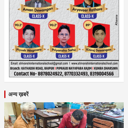
अन्य ख़बरें