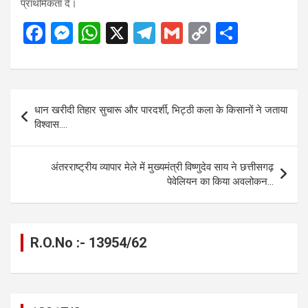
प्राथमिकता दें।
F
M
W
X
T
G
C
S
a
es
h
el
m
o
h
ce
se
at
e
ail
py
ar
b
n
s
gr
Li
e
Post
धान खरीदी तिहार सुचारू और पारदर्शी, भिट्ठी कला के किसानों ने जताया
o
g
A
a
n
navigation
विश्वास….
o
er
p
m
k
k
p
अंतरराष्ट्रीय व्यापार मेले में मुख्यमंत्री विष्णुदेव साय ने छत्तीसगढ़
पेवेलियन का किया अवलोकन…
R.O.No :- 13954/62