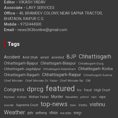
Editor -
VIKASH YADAV
Associate -
LAVY SERVICES
Office -
40, BRAMDEV COLONY, NEAR SAPNA TRACTOR,
BHATAON, RAIPUR C.G.
Mobile -
9753444500
Email -
news3636online@gmail.com
Tags
Chhattisgarh
BJP
Accident
Amit Shah
arrested
arrest
Chhattisgarh-Bijapur
Chhattisgarh-Bilaspur
Chhattisgarh-Durg
Chhattisgarh-Korba
Chhattisgarh-Jagdalpur
Chhattisgarh-Kabirdham
Chhattisgarh-Raipur
Chhattisgarh-Raigarh
Chhattisgarh-Sukma
CM
Chief Minister
Chief Minister Dr. Yadav
Chief Minister Sai
featured
dprcg
Congress
High Court
fire
fraud
Murder
rape
Mohan Yadav
Naxalites
rain
Kejriwal
mohan
petrol
top-news
vishnu
Supreme Court
Vastu
suicide
train
Weather
भोपाल
रायपुर
इंदौर
छत्तीसगढ़
मध्य प्रदेश