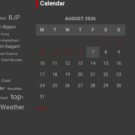
Calendar
BJP
sted
AUGUST 2026
h-Bijapur
M
T
W
T
F
S
S
h-Durg
1
2
rh-Kabirdham
rh-Raigarh
3
4
5
6
7
8
9
garh-Sukma
Chief Minister
10
11
12
13
14
15
16
17
18
19
20
21
22
23
 Court
24
25
26
27
28
29
30
der
Naxalites
top-
31
Court
Weather
« Jul