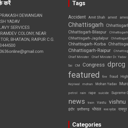
क करें
Tags
 PRAKASH DEWANGAN
Accident
Amit Shah
arre
arrest
SH YADAV
Chhattisgarh
Chhattisgar
LAVY SERVICES
Chhattisgarh-Bilaspur
Chhattisgar
BRAMDEV COLONY, NEAR
Chhattisgarh-Jagdalpur
Chhattisga
OR, BHATAON, RAIPUR C.G.
Chhattisgarh-Korba
Chhattisga
3444500
Chhattisgarh-Raipur
3636online@gmail.com
Chhattis
Chief Minister
Chief Minister Dr. Yadav
dprcg
Congress
CM
Sai
featured
High
fire
fraud
Mur
Mohan Yadav
Kejriwal
mohan
rape
Supreme 
rain
petrol
suicide
news
vishnu
Vastu
train
भोपाल
रायपुर
इंदौर
छत्तीसगढ़
मध्य प्रदेश
Categories