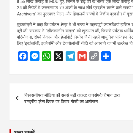
₹3.56 लाख करोड़ के MOU हुए, जिनमें से डेढ़ वर्ष के भीतर एक लाख करोड़
24 की रिपोर्ट में उत्तराखण्ड 79 अंकों के साथ शीर्ष प्रदर्शन करने वाले राज्यो
Archivers’ का पुरस्कार मिला, और हिमालयी राज्यों में वित्तीय प्रदर्शन में दूसर
मुख्यमंत्री ने कहा कि पर्यटन क्षेत्र में भी राज्य ने महत्वपूर्ण उपलब्धियां ह
पूरी की. सरकार ने “शीतकालीन यात्रा” की शुरुआत की, जिससे पर्यटक धार्मिक स
परियोजना, रोपवे विकास और हेलीपोर्ट निर्माण जैसी पहलें आधुनिक परिवहन नेटव
लिए ‘इकोलॉजी, इकोनॉमी और टेक्नोलॉजी’ नीति को अपनाने का भी उल्लेख कि
F
M
W
X
T
G
C
S
a
es
h
el
m
o
h
ce
se
at
e
ail
py
ar
b
n
s
gr
Li
e
Post
o
g
A
a
n
विश्वसनीयता मीडिया की सबसे बड़ी ताकत: जनसंपर्क विभाग द्वारा
navigation
o
er
p
m
k
राष्ट्रीय प्रेस दिवस पर विचार गोष्ठी का आयोजन…..
k
p
अन्य ख़बरें