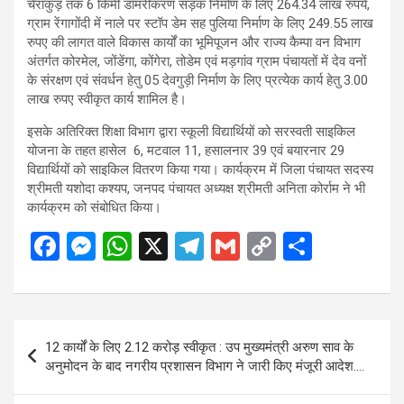
चेराकुड़ तक 6 किमी डामरीकरण सड़क निर्माण के लिए 264.34 लाख रुपये,
ग्राम रेंगागोंदी में नाले पर स्टॉप डेम सह पुलिया निर्माण के लिए 249.55 लाख
रुपए की लागत वाले विकास कार्यों का भूमिपूजन और राज्य कैम्पा वन विभाग
अंतर्गत कोरमेल, जोंडेंगा, कोंगेरा, तोडेम एवं मड़गांव ग्राम पंचायतों में देव वनों
के संरक्षण एवं संवर्धन हेतु 05 देवगुड़ी निर्माण के लिए प्रत्येक कार्य हेतु 3.00
लाख रुपए स्वीकृत कार्य शामिल है।
इसके अतिरिक्त शिक्षा विभाग द्वारा स्कूली विद्यार्थियों को सरस्वती साइकिल
योजना के तहत हासेल 6, मटवाल 11, हसालनार 39 एवं बयारनार 29
विद्यार्थियों को साइकिल वितरण किया गया। कार्यक्रम में जिला पंचायत सदस्य
श्रीमती यशोदा कश्यप, जनपद पंचायत अध्यक्ष श्रीमती अनिता कोर्राम ने भी
कार्यक्रम को संबोधित किया।
F
M
W
X
T
G
C
S
a
es
h
el
m
o
h
ce
se
at
e
ail
py
ar
b
n
s
gr
Li
e
Post
12 कार्यों के लिए 2.12 करोड़ स्वीकृत : उप मुख्यमंत्री अरुण साव के
o
g
A
a
n
navigation
अनुमोदन के बाद नगरीय प्रशासन विभाग ने जारी किए मंजूरी आदेश….
o
er
p
m
k