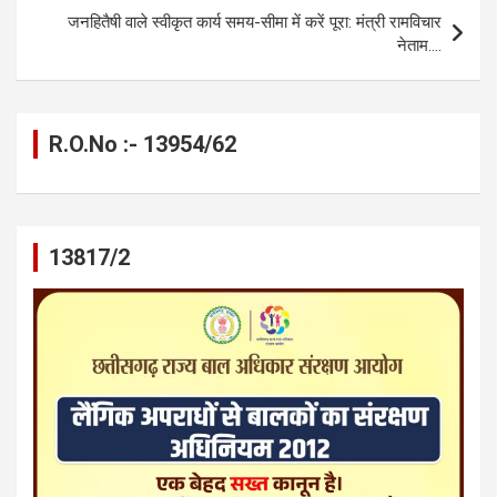
k
p
जनहितैषी वाले स्वीकृत कार्य समय-सीमा में करें पूरा: मंत्री रामविचार
नेताम….
R.O.No :- 13954/62
13817/2