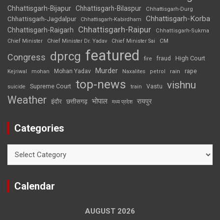
Chhattisgarh-Bijapur
Chhattisgarh-Bilaspur
Chhattisgarh-Durg
Chhattisgarh-Korba
Chhattisgarh-Jagdalpur
Chhattisgarh-Kabirdham
Chhattisgarh-Raipur
Chhattisgarh-Raigarh
Chhattisgarh-Sukma
CM
Chief Minister
Chief Minister Dr. Yadav
Chief Minister Sai
featured
dprcg
Congress
High Court
fire
fraud
Murder
rape
Mohan Yadav
Naxalites
rain
Kejriwal
mohan
petrol
top-news
vishnu
Supreme Court
Vastu
suicide
train
Weather
भोपाल
रायपुर
इंदौर
छत्तीसगढ़
मध्य प्रदेश
Categories
Categories
Calendar
AUGUST 2026