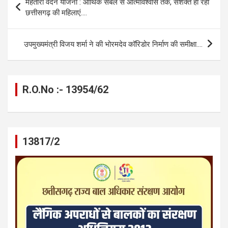
महतारी वंदन योजना : आर्थिक संबल से आत्मविश्वास तक, सशक्त हो रही
o
g
A
a
n
navigation
छत्तीसगढ़ की महिलाएं….
o
er
p
m
k
k
p
उपमुख्यमंत्री विजय शर्मा ने की भोरमदेव कॉरिडोर निर्माण की समीक्षा….
R.O.No :- 13954/62
13817/2