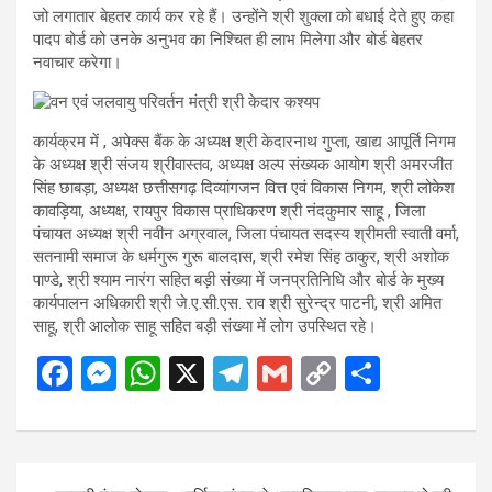
जो लगातार बेहतर कार्य कर रहे हैं। उन्होंने श्री शुक्ला को बधाई देते हुए कहा
पादप बोर्ड को उनके अनुभव का निश्चित ही लाभ मिलेगा और बोर्ड बेहतर
नवाचार करेगा।
कार्यक्रम में , अपेक्स बैंक के अध्यक्ष श्री केदारनाथ गुप्ता, खाद्य आपूर्ति निगम
के अध्यक्ष श्री संजय श्रीवास्तव, अध्यक्ष अल्प संख्यक आयोग श्री अमरजीत
सिंह छाबड़ा, अध्यक्ष छत्तीसगढ़ दिव्यांगजन वित्त एवं विकास निगम, श्री लोकेश
कावड़िया, अध्यक्ष, रायपुर विकास प्राधिकरण श्री नंदकुमार साहू , जिला
पंचायत अध्यक्ष श्री नवीन अग्रवाल, जिला पंचायत सदस्य श्रीमती स्वाती वर्मा,
सतनामी समाज के धर्मगुरू गुरू बालदास, श्री रमेश सिंह ठाकुर, श्री अशोक
पाण्डे, श्री श्याम नारंग सहित बड़ी संख्या में जनप्रतिनिधि और बोर्ड के मुख्य
कार्यपालन अधिकारी श्री जे.ए.सी.एस. राव श्री सुरेन्द्र पाटनी, श्री अमित
साहू, श्री आलोक साहू सहित बड़ी संख्या में लोग उपस्थित रहे।
F
M
W
X
T
G
C
S
a
es
h
el
m
o
h
ce
se
at
e
ail
py
ar
b
n
s
gr
Li
e
Post