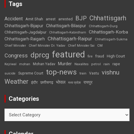
Tags
Chhattisgarh
BJP
Accident
Amit Shah
arrested
arrest
Chhattisgarh-Bijapur
Chhattisgarh-Bilaspur
Chhattisgarh-Durg
Chhattisgarh-Korba
Chhattisgarh-Jagdalpur
Chhattisgarh-Kabirdham
Chhattisgarh-Raipur
Chhattisgarh-Raigarh
Chhattisgarh-Sukma
CM
Chief Minister
Chief Minister Dr. Yadav
Chief Minister Sai
featured
dprcg
Congress
High Court
fire
fraud
Murder
rape
Mohan Yadav
Naxalites
rain
Kejriwal
mohan
petrol
top-news
vishnu
Supreme Court
Vastu
suicide
train
Weather
भोपाल
रायपुर
इंदौर
छत्तीसगढ़
मध्य प्रदेश
Categories
Categories