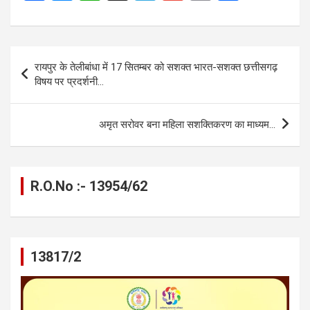
a
es
h
el
m
o
h
ce
se
at
e
ail
py
ar
b
n
s
gr
Li
e
Post
रायपुर के तेलीबांधा में 17 सितम्बर को सशक्त भारत-सशक्त छत्तीसगढ़
o
g
A
a
n
navigation
विषय पर प्रदर्शनी…
o
er
p
m
k
k
p
अमृत सरोवर बना महिला सशक्तिकरण का माध्यम…
R.O.No :- 13954/62
13817/2