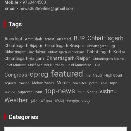
Mobile -
9753444500
Email -
news3636online@gmail.com
Tags
Chhattisgarh
BJP
Accident
Amit Shah
arrested
arrest
Chhattisgarh-Bijapur
Chhattisgarh-Bilaspur
Chhattisgarh-Durg
Chhattisgarh-Korba
Chhattisgarh-Jagdalpur
Chhattisgarh-Kabirdham
Chhattisgarh-Raipur
Chhattisgarh-Raigarh
Chhattisgarh-Sukma
CM
Chief Minister
Chief Minister Dr. Yadav
Chief Minister Sai
featured
dprcg
Congress
High Court
fire
fraud
Murder
rape
Mohan Yadav
Naxalites
rain
Kejriwal
mohan
petrol
top-news
vishnu
Supreme Court
Vastu
suicide
train
Weather
भोपाल
रायपुर
इंदौर
छत्तीसगढ़
मध्य प्रदेश
Categories
Categories