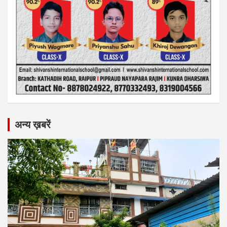
अन्य ख़बरें