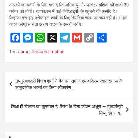
आपकी जानकारी के लिए बता दें कि अभिमन्यु और डाक्टर इशिता की शादी 30
नवंबर को होगी। कार्यक्रम में कई वीवीआईपी के पहुंचने की उम्मीद है।
लिहाजा इस हाइ प्रोफाइल शादी के लिए तैयारियां चरम पर चल रही हैं। मोहन
यादव कांग्रेस नेता अरुण यादव के समधी बनेंगे।
F
M
W
X
T
G
C
S
a
es
h
el
m
o
h
Tags:
arun
,
featured
,
mohan
ce
se
at
e
ail
py
ar
b
n
s
gr
Li
e
o
g
A
a
n
Post
उपमुख्यमंत्री विजय शर्मा ने देवांगन समाज एवं क्षत्रिय पवार समाज के
o
er
p
m
k
navigation
सामुदायिक भवनों का किया लोकार्पण…
k
p
शिक्षा ही विकास का मूलमंत्र है, शिक्षा के बिना जीवन अधूरा — मुख्यमंत्री
विष्णु देव साय…