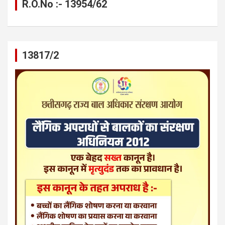
R.O.No :- 13954/62
13817/2