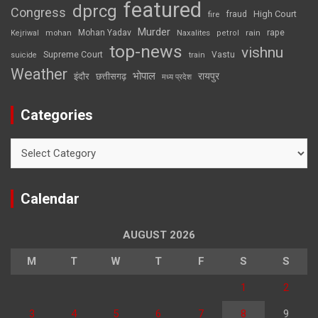
featured
dprcg
Congress
High Court
fire
fraud
Murder
rape
Mohan Yadav
Naxalites
rain
Kejriwal
mohan
petrol
top-news
vishnu
Supreme Court
Vastu
suicide
train
Weather
भोपाल
रायपुर
इंदौर
छत्तीसगढ़
मध्य प्रदेश
Categories
Categories
Calendar
AUGUST 2026
M
T
W
T
F
S
S
1
2
3
4
5
6
7
8
9