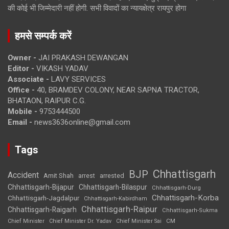
की कोई भी जिम्मेदारी नहीं होगी. सभी विवादों का न्यायक्षेत्र रायपुर होगा
हमसे सम्पर्क करें
Owner -
JAI PRAKASH DEWANGAN
Editor -
VIKASH YADAV
Associate -
LAVY SERVICES
Office -
40, BRAMDEV COLONY, NEAR SAPNA TRACTOR,
BHATAON, RAIPUR C.G.
Mobile -
9753444500
Email -
news3636online@gmail.com
Tags
Chhattisgarh
BJP
Accident
Amit Shah
arrested
arrest
Chhattisgarh-Bijapur
Chhattisgarh-Bilaspur
Chhattisgarh-Durg
Chhattisgarh-Korba
Chhattisgarh-Jagdalpur
Chhattisgarh-Kabirdham
Chhattisgarh-Raipur
Chhattisgarh-Raigarh
Chhattisgarh-Sukma
CM
Chief Minister
Chief Minister Dr. Yadav
Chief Minister Sai