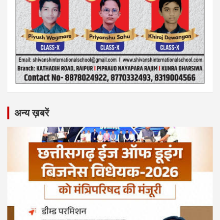
अन्य ख़बरें