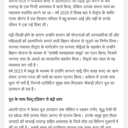
आरती पटेल ने मेडिकल क्षेत्र में डीएमएलटी की पढ़ाई पूरी करने के बाद
रायगढ़ के एक निजी अस्पताल में कार्य किया, लेकिन उनका सपना स्वयं का
व्यवसाय स्थापित करने का था। वर्ष 2020 में विवाह बाद वे लैलूंगा के समीप
ग्राम चोरंगा में एक किसान परिवार में बहू बनकर आईं और यहीं से उनके
जीवन ने एक नई दिशा ली।
पढ़ी-लिखी होने के कारण उन्होंने शासन की योजनाओं की जानकारियां ली और
महिलाओं को आत्मनिर्भर बनाने वाली बिहान योजना से जुड़ने का निर्णय लिया।
जनपद पंचायत लैलूंगा के मार्गदर्शन एवं जनपद सीईओ के सहयोग से उन्होंने
बिहान योजना के माध्यम से “संतोषी स्वसहायता समूह” का गठन किया, जिसमें
जनपद स्तर के अमले का सराहनीय सहयोग मिला। पिछ्ले चार साल से यह
व्यवसाय कर रही है।
वर्ष 2025 में समूह के माध्यम से उन्होंने लगभग साढ़े तीन लाख रूपए का ऋण
लेकर उन्नत नस्ल की गायों का पालन प्रारंभ किया। वर्तमान में उनके पास
कुल नौ गायें हैं, जिनसे प्रतिदिन सुबह-शाम मिलाकर सैकड़ों लीटर दूध का
उत्पादन हो रहा है।
दूध के साथ वैल्यू एडिशन से बढ़ी आय
आरती पटेल ने केवल दूध उत्पादन तक सीमित न रहकर पनीर, शुद्ध देसी घी
एवं खोआ जैसे उत्पाद तैयार करना भी प्रारंभ किया। उनके समूह द्वारा तैयार
उत्पादों की सप्लाई रायगढ़ सहित आसपास के जिले मॉल एवं विभिन्न दुकानों में
की जा रही है। इससे समूह को प्रतिमाह लगभग एक लाख रुपए की आय