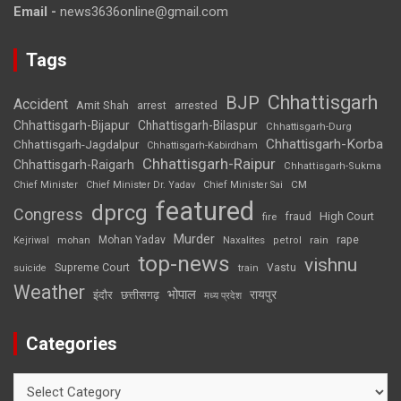
Email -
news3636online@gmail.com
Tags
Chhattisgarh
BJP
Accident
Amit Shah
arrested
arrest
Chhattisgarh-Bijapur
Chhattisgarh-Bilaspur
Chhattisgarh-Durg
Chhattisgarh-Korba
Chhattisgarh-Jagdalpur
Chhattisgarh-Kabirdham
Chhattisgarh-Raipur
Chhattisgarh-Raigarh
Chhattisgarh-Sukma
CM
Chief Minister
Chief Minister Dr. Yadav
Chief Minister Sai
featured
dprcg
Congress
High Court
fire
fraud
Murder
rape
Mohan Yadav
Naxalites
rain
Kejriwal
mohan
petrol
top-news
vishnu
Supreme Court
Vastu
suicide
train
Weather
भोपाल
रायपुर
इंदौर
छत्तीसगढ़
मध्य प्रदेश
Categories
Categories