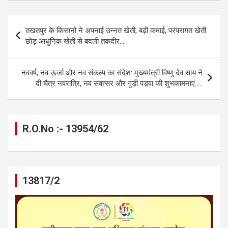
ce
se
at
e
ail
py
ar
b
n
s
gr
Li
e
Post
तखतपुर के किसानों ने अपनाई उन्नत खेती, बढ़ी कमाई, परंपरागत खेती
o
g
A
a
n
navigation
छोड़ आधुनिक खेती से बदली तकदीर….
o
er
p
m
k
k
p
नववर्ष, नव ऊर्जा और नव संकल्प का संदेश: मुख्यमंत्री विष्णु देव साय ने
दी चैत्र नवरात्रि, नव संवत्सर और गुड़ी पड़वा की शुभकामनाएं…..
R.O.No :- 13954/62
13817/2