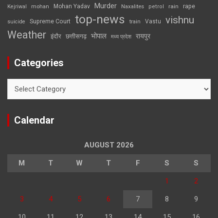
Murder
rape
Mohan Yadav
Naxalites
rain
Kejriwal
mohan
petrol
top-news
vishnu
Supreme Court
Vastu
suicide
train
Weather
भोपाल
रायपुर
इंदौर
छत्तीसगढ़
मध्य प्रदेश
Categories
Categories
Calendar
AUGUST 2026
M
T
W
T
F
S
S
1
2
3
4
5
6
7
8
9
10
11
12
13
14
15
16