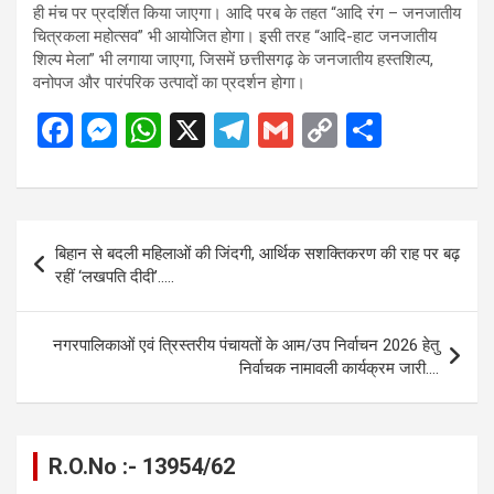
ही मंच पर प्रदर्शित किया जाएगा। आदि परब के तहत “आदि रंग – जनजातीय
चित्रकला महोत्सव” भी आयोजित होगा। इसी तरह “आदि-हाट जनजातीय
शिल्प मेला” भी लगाया जाएगा, जिसमें छत्तीसगढ़ के जनजातीय हस्तशिल्प,
वनोपज और पारंपरिक उत्पादों का प्रदर्शन होगा।
F
M
W
X
T
G
C
S
a
es
h
el
m
o
h
ce
se
at
e
ail
py
ar
b
n
s
gr
Li
e
Post
बिहान से बदली महिलाओं की जिंदगी, आर्थिक सशक्तिकरण की राह पर बढ़
o
g
A
a
n
navigation
रहीं ‘लखपति दीदी’…..
o
er
p
m
k
k
p
नगरपालिकाओं एवं त्रिस्तरीय पंचायतों के आम/उप निर्वाचन 2026 हेतु
निर्वाचक नामावली कार्यक्रम जारी….
R.O.No :- 13954/62