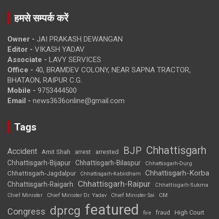
हमसे सम्पर्क करें
Owner -
JAI PRAKASH DEWANGAN
Editor -
VIKASH YADAV
Associate -
LAVY SERVICES
Office -
40, BRAMDEV COLONY, NEAR SAPNA TRACTOR,
BHATAON, RAIPUR C.G.
Mobile -
9753444500
Email -
news3636online@gmail.com
Tags
Chhattisgarh
BJP
Accident
Amit Shah
arrested
arrest
Chhattisgarh-Bijapur
Chhattisgarh-Bilaspur
Chhattisgarh-Durg
Chhattisgarh-Korba
Chhattisgarh-Jagdalpur
Chhattisgarh-Kabirdham
Chhattisgarh-Raipur
Chhattisgarh-Raigarh
Chhattisgarh-Sukma
CM
Chief Minister
Chief Minister Dr. Yadav
Chief Minister Sai
featured
dprcg
Congress
High Court
fire
fraud