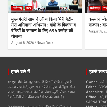
छत्तीसगढ़
राज्य
छत्तीसगढ़
राज
मुख्यमंत्री साय ने लॉन्च किया ‘मेरी बेटी-
कल्याण ज्वे
मेरा अभिमान’ अभियान : गांवों के विकास व
नाकाम : वा
बेटियों के सम्मान के लिए 696 करोड़ की
August 8, 2
योजना
August 8, 2026
News Desk
हमारे बारे में
हमसे सम्पर्
यह एक हिंदी वेब न्यूज़ पोर्टल है जिसमें ब्रेकिंग न्यूज़ के
Owner -
JAI
अलावा राजनीति, प्रशासन, ट्रेंडिंग न्यूज, बॉलीवुड, खेल
Editor -
VIKA
जगत, लाइफस्टाइल, बिजनेस, सेहत, ब्यूटी, रोजगार तथा
Associate -
टेक्नोलॉजी से संबंधित खबरें पोस्ट की जाती है।
Office -
40, 
SAPNA TRACT