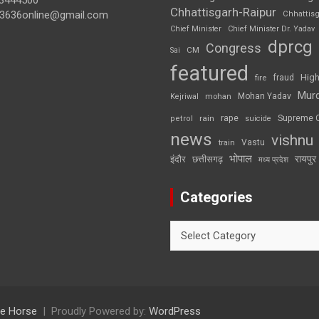
3444500
Chhattisgarh-Raipur
3636online@gmail.com
Chhattis
Chief Minister
Chief Minister Dr. Yadav
dprcg
Congress
CM
Sai
featured
High
fire
fraud
Mur
Mohan Yadav
Kejriwal
mohan
rape
Supreme 
rain
petrol
suicide
news
vishnu
Vastu
train
भोपाल
रायपुर
इंदौर
छत्तीसगढ़
मध्य प्रदेश
Categories
Categories
e Horse
Proudly Powered by:
WordPress