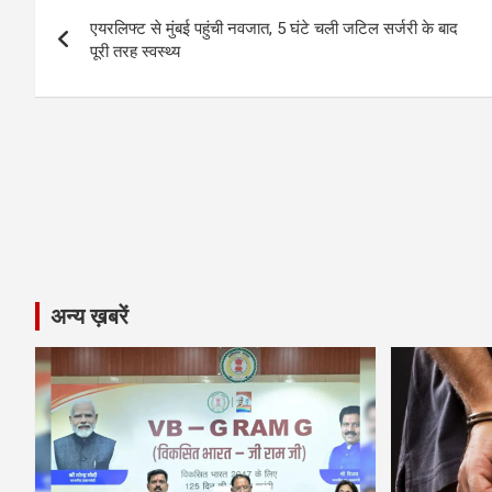
Post
o
er
p
m
k
एयरलिफ्ट से मुंबई पहुंची नवजात, 5 घंटे चली जटिल सर्जरी के बाद
navigation
पूरी तरह स्वस्थ्य
k
p
अन्य ख़बरें