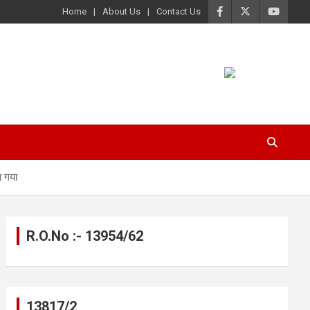
Home
About Us
Contact Us
ा गया
R.O.No :- 13954/62
13817/2