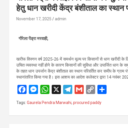
हेतु धान खरीदी केंद्र बंशीताल का स्था
November 17, 2025
admin
गौरेला पेंड्रा मरवाही,
खरीफ विपणन वर्ष 2025-26 में समर्थन मूल्य पर किसानों से धान खरीदी के लिए 
उचित व्यवस्था नहीं होने के कारण किसानों की सुविधा और उपार्जित धान के सम
के तहत धान उपर्जान केंद्र बंशीताल का स्थान परिवर्तित कर समीप के ग्रा
स्थानांतरित किया गया है। इस आशय का आदेश कलेक्टर द्वारा 14 नवंबर 20
F
M
W
X
T
G
C
S
a
es
h
el
m
o
h
Tags:
Gaurela Pendra Marwahi
,
procured paddy
ce
se
at
e
ail
py
ar
b
n
s
gr
Li
e
o
g
A
a
n