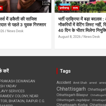
्य
छत्तीसगढ़
राज्य
लर्स में डकैती की साजिश
भर्ती प्रक्रिया में बड़ा बदलाव :
रदात से पहले 3 युवक गिरफ्तार
नौकरियों में वेटिंग लिस्ट नहीं, 
40 दिन के भीतर मिलेगा नियुक्त
026
News Desk
August 8, 2026
News Desk
क करें
Tags
 PRAKASH DEWANGAN
Accident
Amit Shah
arre
arrest
SH YADAV
Chhattisgarh
Chhattisgar
LAVY SERVICES
Chhattisgarh-Bilaspur
Chhattisgar
BRAMDEV COLONY, NEAR
Chhattisgarh-Jagdalpur
Chhattisga
OR, BHATAON, RAIPUR C.G.
Chhattisgarh-Korba
Chhattisga