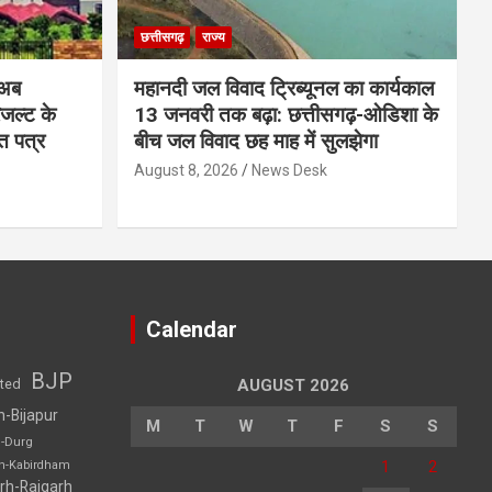
छत्तीसगढ़
राज्य
 अब
महानदी जल विवाद ट्रिब्यूनल का कार्यकाल
रिजल्ट के
13 जनवरी तक बढ़ा: छत्तीसगढ़-ओडिशा के
ि पत्र
बीच जल विवाद छह माह में सुलझेगा
August 8, 2026
News Desk
Calendar
BJP
sted
AUGUST 2026
h-Bijapur
M
T
W
T
F
S
S
h-Durg
1
2
rh-Kabirdham
rh-Raigarh