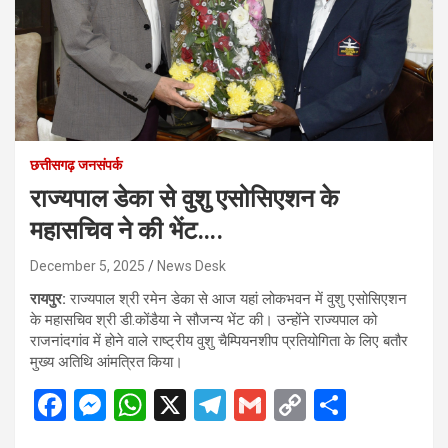
छत्तीसगढ़ जनसंपर्क
राज्यपाल डेका से वुशु एसोसिएशन के
महासचिव ने की भेंट….
December 5, 2025
News Desk
रायपुर:
राज्यपाल श्री रमेन डेका से आज यहां लोकभवन में वुशु एसोसिएशन
के महासचिव श्री डी.कोंडैया ने सौजन्य भेंट की। उन्होंने राज्यपाल को
राजनांदगांव में होने वाले राष्ट्रीय वुशु चैम्पियनशीप प्रतियोगिता के लिए बतौर
मुख्य अतिथि आंमत्रित किया।
F
M
W
X
T
G
C
S
a
es
h
el
m
o
h