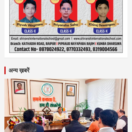
अन्य ख़बरें