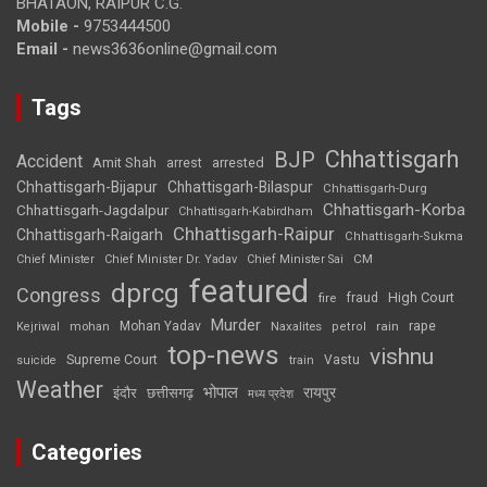
BHATAON, RAIPUR C.G.
Mobile -
9753444500
Email -
news3636online@gmail.com
Tags
Chhattisgarh
BJP
Accident
Amit Shah
arrested
arrest
Chhattisgarh-Bijapur
Chhattisgarh-Bilaspur
Chhattisgarh-Durg
Chhattisgarh-Korba
Chhattisgarh-Jagdalpur
Chhattisgarh-Kabirdham
Chhattisgarh-Raipur
Chhattisgarh-Raigarh
Chhattisgarh-Sukma
CM
Chief Minister
Chief Minister Dr. Yadav
Chief Minister Sai
featured
dprcg
Congress
High Court
fire
fraud
Murder
rape
Mohan Yadav
Naxalites
rain
Kejriwal
mohan
petrol
top-news
vishnu
Supreme Court
Vastu
suicide
train
Weather
भोपाल
रायपुर
इंदौर
छत्तीसगढ़
मध्य प्रदेश
Categories