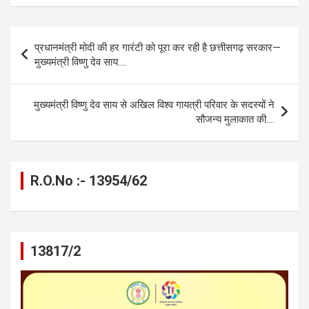
ce
se
at
e
ail
py
ar
b
n
s
gr
Li
e
Post
प्रधानमंत्री मोदी की हर गारंटी को पूरा कर रही है छत्तीसगढ़ सरकार—
o
g
A
a
n
navigation
मुख्यमंत्री विष्णु देव साय….
o
er
p
m
k
k
p
मुख्यमंत्री विष्णु देव साय से अखिल विश्व गायत्री परिवार के सदस्यों ने
सौजन्य मुलाकात की….
R.O.No :- 13954/62
13817/2