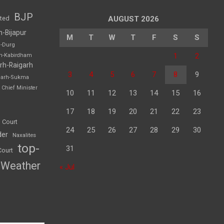
BJP
sted
AUGUST 2026
h-Bijapur
M
T
W
T
F
S
S
h-Durg
1
2
rh-Kabirdham
rh-Raigarh
3
4
5
6
7
8
9
garh-Sukma
Chief Minister
10
11
12
13
14
15
16
17
18
19
20
21
22
23
 Court
24
25
26
27
28
29
30
der
Naxalites
top-
31
Court
Weather
« Jul