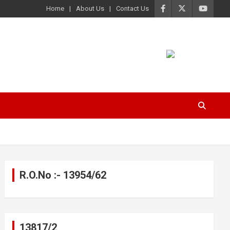
Home
About Us
Contact Us
R.O.No :- 13954/62
13817/2