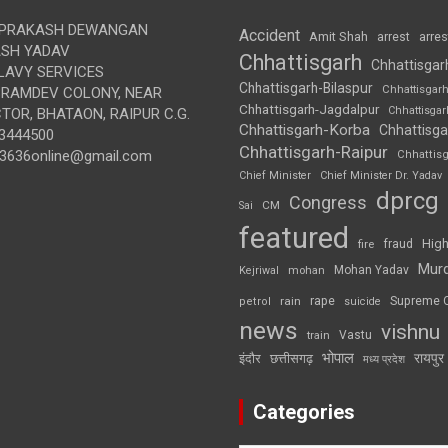
 PRAKASH DEWANGAN
Accident
Amit Shah
arre
arrest
SH YADAV
Chhattisgarh
Chhattisgar
LAVY SERVICES
Chhattisgarh-Bilaspur
Chhattisgar
BRAMDEV COLONY, NEAR
Chhattisgarh-Jagdalpur
Chhattisga
OR, BHATAON, RAIPUR C.G.
Chhattisgarh-Korba
Chhattisga
3444500
Chhattisgarh-Raipur
3636online@gmail.com
Chhattis
Chief Minister
Chief Minister Dr. Yadav
dprcg
Congress
CM
Sai
featured
High
fire
fraud
Mur
Mohan Yadav
Kejriwal
mohan
rape
Supreme 
rain
petrol
suicide
news
vishnu
Vastu
train
भोपाल
रायपुर
इंदौर
छत्तीसगढ़
मध्य प्रदेश
Categories