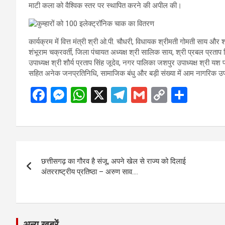
माटी कला को वैश्विक स्तर पर स्थापित करने की अपील की।
कार्यक्रम में वित्त मंत्री श्री ओ.पी. चौधरी, विधायक श्रीमती गोमती साय और श
शंभूराम चक्रवर्ती, जिला पंचायत अध्यक्ष श्री सालिक साय, श्री प्रबल प्रता
उपाध्यक्ष श्री शौर्य प्रताप सिंह जूदेव, नगर पालिका जशपुर उपाध्यक्ष श्री यश 
सहित अनेक जनप्रतिनिधि, सामाजिक बंधु और बड़ी संख्या में आम नागरिक उ
F
M
W
X
T
G
C
S
a
es
h
el
m
o
h
ce
se
at
e
ail
py
ar
b
n
s
gr
Li
e
Post
o
g
A
a
n
छत्तीसगढ़ का गौरव है संजू, अपने खेल से राज्य को दिलाई
navigation
o
er
p
m
k
अंतरराष्ट्रीय प्रतिष्ठा – अरुण साव….
k
p
अन्य ख़बरें