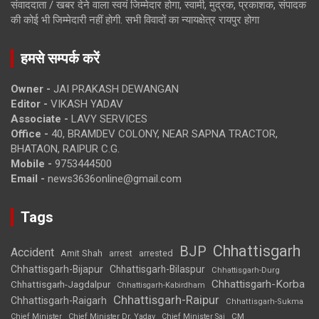
संवाददाता / खबर देने वाला स्वयं जिम्मेदार होगा, स्वामी, मुद्रक, प्रकाशक, संपादक
की कोई भी जिम्मेदारी नहीं होगी. सभी विवादों का न्यायक्षेत्र रायपुर होगा
हमसे सम्पर्क करें
Owner -
JAI PRAKASH DEWANGAN
Editor -
VIKASH YADAV
Associate -
LAVY SERVICES
Office -
40, BRAMDEV COLONY, NEAR SAPNA TRACTOR,
BHATAON, RAIPUR C.G.
Mobile -
9753444500
Email -
news3636online@gmail.com
Tags
Chhattisgarh
BJP
Accident
Amit Shah
arrested
arrest
Chhattisgarh-Bijapur
Chhattisgarh-Bilaspur
Chhattisgarh-Durg
Chhattisgarh-Korba
Chhattisgarh-Jagdalpur
Chhattisgarh-Kabirdham
Chhattisgarh-Raipur
Chhattisgarh-Raigarh
Chhattisgarh-Sukma
CM
Chief Minister
Chief Minister Dr. Yadav
Chief Minister Sai