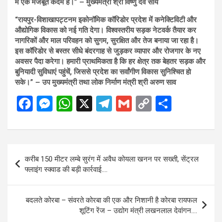
में एक मजबूत कदम है।” – मुख्यमंत्री श्री विष्णु देव साय
“रायपुर-विशाखापट्टनम इकोनॉमिक कॉरिडोर प्रदेश में कनेक्टिविटी और
औद्योगिक विकास को नई गति देगा। विश्वस्तरीय सड़क नेटवर्क तैयार कर
नागरिकों और माल परिवहन को सुगम, सुरक्षित और तेज बनाया जा रहा है।
इस कॉरिडोर से बस्तर सीधे बंदरगाह से जुड़कर व्यापार और रोजगार के नए
अवसर पैदा करेगा। हमारी प्राथमिकता है कि हर क्षेत्र तक बेहतर सड़क और
बुनियादी सुविधाएं पहुंचें, जिससे प्रदेश का सर्वांगीण विकास सुनिश्चित हो
सके।” – उप मुख्यमंत्री तथा लोक निर्माण मंत्री श्री अरुण साव
F
M
W
X
T
G
C
S
a
es
h
el
m
o
h
ce
se
at
e
ail
py
ar
b
n
s
gr
Li
e
Post
करीब 150 मीटर लम्बे सुरंग में अवैध कोयला खनन पर सख्ती, सेंट्रल
o
g
A
a
n
navigation
फ्लाइंग स्क्वाड की बड़ी कार्रवाई….
o
er
p
m
k
k
p
बदलते कोरबा – संवरते कोरबा की एक और निशानी है कोरबा रायफल
शूटिंग रेंज – उद्योग मंत्री लखनलाल देवांगन….