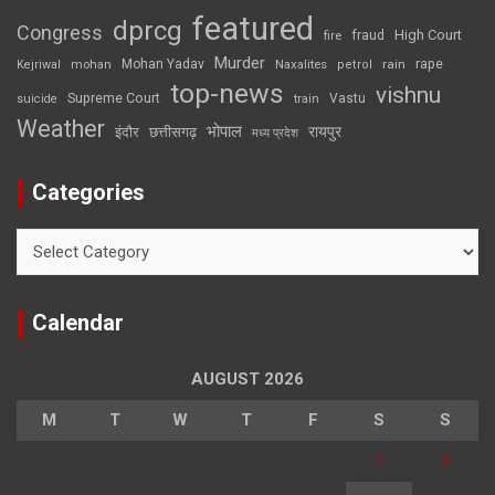
featured
dprcg
Congress
High Court
fire
fraud
Murder
rape
Mohan Yadav
Naxalites
rain
Kejriwal
mohan
petrol
top-news
vishnu
Supreme Court
Vastu
suicide
train
Weather
भोपाल
रायपुर
इंदौर
छत्तीसगढ़
मध्य प्रदेश
Categories
Categories
Calendar
AUGUST 2026
M
T
W
T
F
S
S
1
2