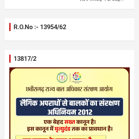
R.O.No :- 13954/62
13817/2