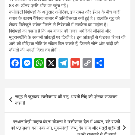
88.49 डॉलर प्रति औंस पर पहुंच गई।
कमोडिटी विशेषज्ञों के अनुसार अमेरिका, इजरायल और ईरान के बीच जारी
तनाव के कारण वैश्विक बाजार में अनिश्चितता बनी हुई है। हालांकि युद्ध को
लेकर मिलेजुले संकेत मिलने से निवेशकों में सतर्कता का माहौल है।
विशेषज्ञों का कहना है कि अब बाजार की नजर अमेरिकी जीडीपी और
मुद्रास्फीति के आगामी आंकड़ों पर टिकी है। इन आंकड़ों से फेडरल रिजर्व की
आगे की मौद्रिक नीति के संकेत मिल सकते हैं, जिससे सोने और चांदी की
कीमतों की अगली दिशा तय होगी।
F
M
W
X
T
G
C
S
a
es
h
el
m
o
h
ce
se
at
e
ail
py
ar
b
n
s
gr
Li
e
Post
समूह से जुड़कर स्वरोजगार की राह, आरती सिंह की प्रेरक सफलता
o
g
A
a
n
navigation
कहानी
o
er
p
m
k
k
p
प्रधानमंत्री मातृत्व वंदना योजना में छत्तीसगढ़ देश में अव्वल, बड़े राज्यों
को पछाड़कर बना नंबर-वन, मुख्यमंत्री विष्णु देव साय और मंत्री श्रीमती
लक्ष्मी राजवाड़े ने दी बधाई….