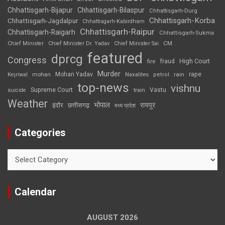
Chhattisgarh-Bijapur
Chhattisgarh-Bilaspur
Chhattisgarh-Durg
Chhattisgarh-Korba
Chhattisgarh-Jagdalpur
Chhattisgarh-Kabirdham
Chhattisgarh-Raipur
Chhattisgarh-Raigarh
Chhattisgarh-Sukma
CM
Chief Minister
Chief Minister Dr. Yadav
Chief Minister Sai
featured
dprcg
Congress
High Court
fire
fraud
Murder
rape
Mohan Yadav
Naxalites
rain
Kejriwal
mohan
petrol
top-news
vishnu
Supreme Court
Vastu
suicide
train
Weather
भोपाल
रायपुर
इंदौर
छत्तीसगढ़
मध्य प्रदेश
Categories
Categories
Calendar
AUGUST 2026