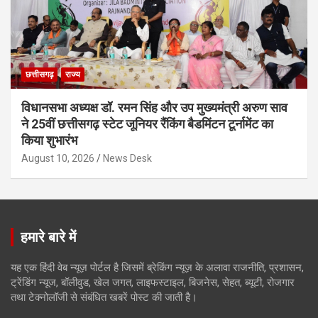
छत्तीसगढ़
राज्य
विधानसभा अध्यक्ष डॉ. रमन सिंह और उप मुख्यमंत्री अरुण साव
ने 25वीं छत्तीसगढ़ स्टेट जूनियर रैंकिंग बैडमिंटन टूर्नामेंट का
किया शुभारंभ
August 10, 2026
News Desk
हमारे बारे में
यह एक हिंदी वेब न्यूज़ पोर्टल है जिसमें ब्रेकिंग न्यूज़ के अलावा राजनीति, प्रशासन,
ट्रेंडिंग न्यूज, बॉलीवुड, खेल जगत, लाइफस्टाइल, बिजनेस, सेहत, ब्यूटी, रोजगार
तथा टेक्नोलॉजी से संबंधित खबरें पोस्ट की जाती है।