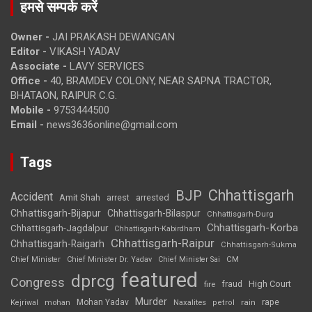
हमसे सम्पर्क करें
Owner -
JAI PRAKASH DEWANGAN
Editor -
VIKASH YADAV
Associate -
LAVY SERVICES
Office -
40, BRAMDEV COLONY, NEAR SAPNA TRACTOR,
BHATAON, RAIPUR C.G.
Mobile -
9753444500
Email -
news3636online@gmail.com
Tags
Chhattisgarh
BJP
Accident
Amit Shah
arrested
arrest
Chhattisgarh-Bijapur
Chhattisgarh-Bilaspur
Chhattisgarh-Durg
Chhattisgarh-Korba
Chhattisgarh-Jagdalpur
Chhattisgarh-Kabirdham
Chhattisgarh-Raipur
Chhattisgarh-Raigarh
Chhattisgarh-Sukma
CM
Chief Minister
Chief Minister Dr. Yadav
Chief Minister Sai
featured
dprcg
Congress
High Court
fire
fraud
Murder
rape
Mohan Yadav
Naxalites
rain
Kejriwal
mohan
petrol