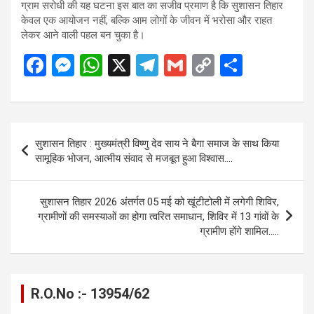
ग्राम सरोधी की यह घटना इस बात का सजीव प्रमाण है कि सुशासन तिहार
केवल एक आयोजन नहीं, बल्कि आम लोगों के जीवन में भरोसा और राहत
लेकर आने वाली पहल बन चुका है।
F
M
W
X
T
G
C
S
a
es
h
el
m
o
h
ce
se
at
e
ail
py
ar
b
n
s
gr
Li
e
Post
सुशासन तिहार : मुख्यमंत्री विष्णु देव साय ने बैगा समाज के साथ किया
o
g
A
a
n
navigation
सामूहिक भोजन, आत्मीय संवाद से मजबूत हुआ विश्वास….
o
er
p
m
k
k
p
सुशासन तिहार 2026 अंतर्गत 05 मई को खूंटीटोली में लगेगी शिविर,
ग्रामीणों की समस्याओं का होगा त्वरित समाधान, शिविर में 13 गांवों के
ग्रामीण होंगे शामिल…..
R.O.No :- 13954/62