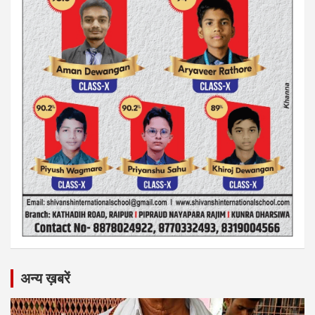
अन्य ख़बरें