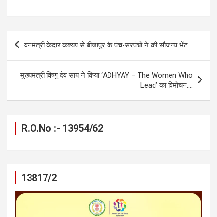
a
es
h
el
m
o
h
ce
se
at
e
ail
py
ar
b
n
s
gr
Li
e
Post
वनमंत्री केदार कश्यप से बीजापुर के पंच-सरपंचों ने की सौजन्य भेंट….
o
g
A
a
n
navigation
o
er
p
m
k
मुख्यमंत्री विष्णु देव साय ने किया ‘ADHYAY – The Women Who
k
p
Lead’ का विमोचन….
R.O.No :- 13954/62
13817/2