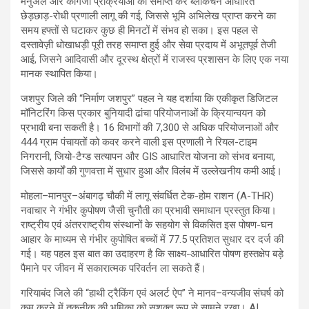
मैनुअल और कागजी प्रक्रियाओं को समाप्त कर ब्लॉकचेन आधारित
छेड़छाड़-रोधी प्रणाली लागू की गई, जिससे भूमि अभिलेख प्राप्त करने का
समय हफ्तों से घटाकर कुछ ही मिनटों में संभव हो सका। इस पहल से
दस्तावेज़ी धोखाधड़ी पूरी तरह समाप्त हुई और सेवा प्रदाय में अभूतपूर्व तेजी
आई, जिसने आदिवासी और दूरस्थ क्षेत्रों में राजस्व प्रशासन के लिए एक नया
मानक स्थापित किया।
जशपुर जिले की “निर्माण जशपुर” पहल ने यह दर्शाया कि एकीकृत डिजिटल
मॉनिटरिंग किस प्रकार बुनियादी ढांचा परियोजनाओं के क्रियान्वयन को
प्रभावी बना सकती है। 16 विभागों की 7,300 से अधिक परियोजनाओं और
444 ग्राम पंचायतों को कवर करने वाली इस प्रणाली ने रियल-टाइम
निगरानी, जियो-टैग्ड सत्यापन और GIS आधारित योजना को संभव बनाया,
जिससे कार्यों की गुणवत्ता में सुधार हुआ और विलंब में उल्लेखनीय कमी आई।
मोहला–मानपुर–अंबागढ़ चौकी में लागू संवर्धित टेक-होम राशन (A-THR)
नवाचार ने गंभीर कुपोषण जैसी चुनौती का प्रभावी समाधान प्रस्तुत किया।
राष्ट्रीय एवं अंतरराष्ट्रीय संस्थानों के सहयोग से विकसित इस पोषण-घन
आहार के माध्यम से गंभीर कुपोषित बच्चों में 77.5 प्रतिशत सुधार दर दर्ज की
गई। यह पहल इस बात का उदाहरण है कि साक्ष्य-आधारित पोषण हस्तक्षेप बड़े
पैमाने पर जीवन में सकारात्मक परिवर्तन ला सकते हैं।
गरियाबंद जिले की “हाथी ट्रैकिंग एवं अलर्ट ऐप” ने मानव–वन्यजीव संघर्ष को
कम करने में तकनीक की भूमिका को सशक्त रूप से सामने रखा। AI