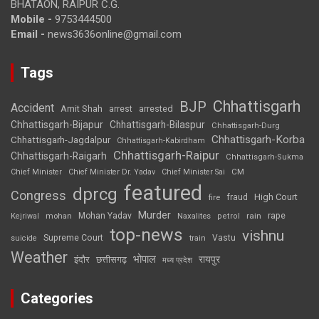
BHATAON, RAIPUR C.G.
Mobile -
9753444500
Email -
news3636online@gmail.com
Tags
Chhattisgarh
BJP
Accident
Amit Shah
arrested
arrest
Chhattisgarh-Bijapur
Chhattisgarh-Bilaspur
Chhattisgarh-Durg
Chhattisgarh-Korba
Chhattisgarh-Jagdalpur
Chhattisgarh-Kabirdham
Chhattisgarh-Raipur
Chhattisgarh-Raigarh
Chhattisgarh-Sukma
CM
Chief Minister
Chief Minister Dr. Yadav
Chief Minister Sai
featured
dprcg
Congress
High Court
fire
fraud
Murder
rape
Mohan Yadav
Naxalites
rain
Kejriwal
mohan
petrol
top-news
vishnu
Supreme Court
Vastu
suicide
train
Weather
भोपाल
रायपुर
इंदौर
छत्तीसगढ़
मध्य प्रदेश
Categories