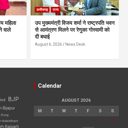
छत्तीसगढ़
राज्य
ीय महिला
उप मुख्यमंत्री विजय शर्मा ने राष्ट्रपति भवन
े वाले
से आमंत्रण मिलने पर रेणुका गोस्वामी को
दी बधाई
August 6, 2026
News Desk
Calendar
BJP
sted
AUGUST 2026
h-Bijapur
M
T
W
T
F
S
S
h-Durg
1
2
rh-Kabirdham
rh-Raigarh