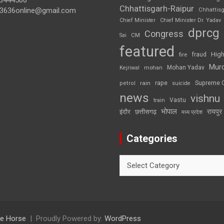
3444500
Chhattisgarh-Raipur
3636online@gmail.com
Chhattis
Chief Minister
Chief Minister Dr. Yadav
dprcg
Congress
CM
Sai
featured
High
fire
fraud
Mur
Mohan Yadav
Kejriwal
mohan
rape
Supreme 
rain
petrol
suicide
news
vishnu
Vastu
train
भोपाल
रायपुर
इंदौर
छत्तीसगढ़
मध्य प्रदेश
Categories
Categories
e Horse
Proudly Powered by:
WordPress