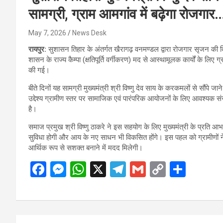
सामग्री, ग्राम आमगांव में बढ़ेगा रोजगार
May 7, 2026
News Desk
रायपुर:
सुशासन तिहार के अंतर्गत खैरागढ़ वनमण्डल द्वारा रोजगार सृजन की दि
शासन के राज्य कैम्पा (क्षतिपूर्ति वर्गीकरण) मद से आस्थामूलक कार्यों के लिए ग
की गई।
बीते दिनों यह सामग्री मुख्यमंत्री श्री विष्णु देव साय के करकमलों से सौंपे ज
उद्देश्य ग्रामीण स्तर पर सामाजिक एवं पारंपरिक आयोजनों के लिए आवश्य
है।
समाज प्रमुख श्री विष्णु ठाकरे ने इस सहयोग के लिए मुख्यमंत्री के प्रति आभा
सुविधा होगी और आय के नए साधन भी विकसित होंगे। इस पहल को ग्रामीणों ने
आर्थिक रूप से सशक्त बनाने में मदद मिलेगी।
F
M
W
X
T
G
C
S
a
es
h
el
m
o
h
ce
se
at
e
ail
py
ar
b
n
s
gr
Li
e