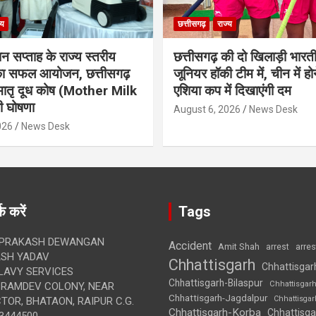
्य
छत्तीसगढ़
राज्य
ान सप्ताह के राज्य स्तरीय
छत्तीसगढ़ की दो खिलाड़ी भारत
 का सफल आयोजन, छत्तीसगढ़
जूनियर हॉकी टीम में, चीन में होन
मातृ दूध कोष (Mother Milk
एशिया कप में दिखाएंगी दम
 घोषणा
August 6, 2026
News Desk
026
News Desk
क करें
Tags
 PRAKASH DEWANGAN
Accident
Amit Shah
arre
arrest
SH YADAV
Chhattisgarh
Chhattisgar
LAVY SERVICES
Chhattisgarh-Bilaspur
Chhattisgar
BRAMDEV COLONY, NEAR
Chhattisgarh-Jagdalpur
Chhattisga
OR, BHATAON, RAIPUR C.G.
Chhattisgarh-Korba
Chhattisga