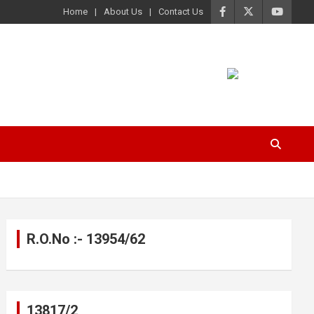
Home
About Us
Contact Us
R.O.No :- 13954/62
13817/2