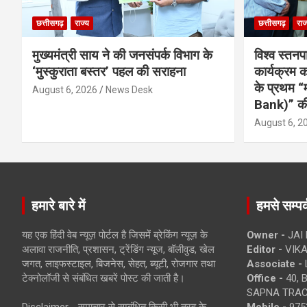
छत्तीसगढ़
राज्य
छत्तीसगढ़
राज
मुख्यमंत्री साय ने की जनसंपर्क विभाग के
विश्व स्तनप
‘मुस्कुराता बस्तर’ पहल की सराहना
कार्यक्रम
के प्रथम “
August 6, 2026
News Desk
Bank)” की
August 6, 2
हमारे बारे में
हमसे सम्पर्
यह एक हिंदी वेब न्यूज़ पोर्टल है जिसमें ब्रेकिंग न्यूज़ के
Owner -
JAI
अलावा राजनीति, प्रशासन, ट्रेंडिंग न्यूज, बॉलीवुड, खेल
Editor -
VIKA
जगत, लाइफस्टाइल, बिजनेस, सेहत, ब्यूटी, रोजगार तथा
Associate -
टेक्नोलॉजी से संबंधित खबरें पोस्ट की जाती है।
Office -
40, 
SAPNA TRACT