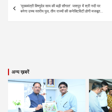
Post
o
g
A
a
n
’मुख्यमंत्री विष्णुदेव साय की बड़ी सौगात’: जशपुर में श्री नदी पर
navigation
o
er
p
m
k
बनेगा उच्च स्तरीय पुल, तीन राज्यों की कनेक्टिविटी होगी मजबूत….
k
p
अन्य ख़बरें