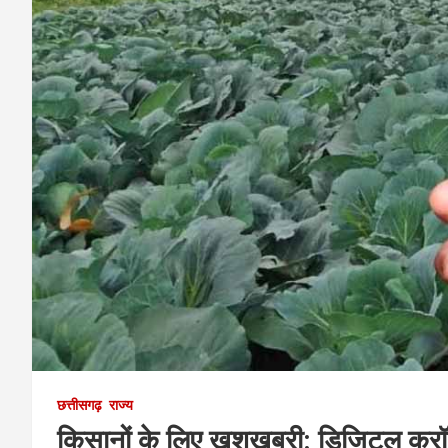
छत्तीसगढ़
राज्य
किसानों के लिए खुशखबरी: डिजिटल क्रॉप