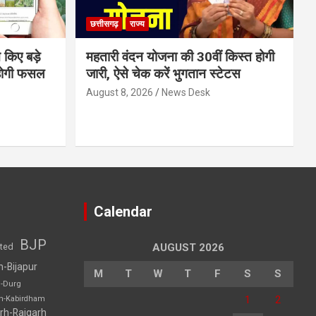
छत्तीसगढ़
राज्य
 किए बड़े
महतारी वंदन योजना की 30वीं किस्त होगी
होगी फसल
जारी, ऐसे चेक करें भुगतान स्टेटस
August 8, 2026
News Desk
Calendar
BJP
sted
AUGUST 2026
h-Bijapur
M
T
W
T
F
S
S
h-Durg
1
2
rh-Kabirdham
rh-Raigarh