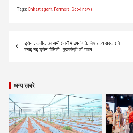
a
es
h
el
m
o
h
Tags:
Chhattisgarh
,
Farmers
,
Good news
ce
se
at
e
ail
py
ar
b
n
s
gr
Li
e
o
g
A
a
n
Post
o
er
p
m
k
ड्रोन तकनीक का सभी क्षेत्रों में उपयोग के लिए राज्य सरकार ने
navigation
बनाई नई ड्रोन पॉलिसी : मुख्यमंत्री डॉ. यादव
k
p
अन्य ख़बरें