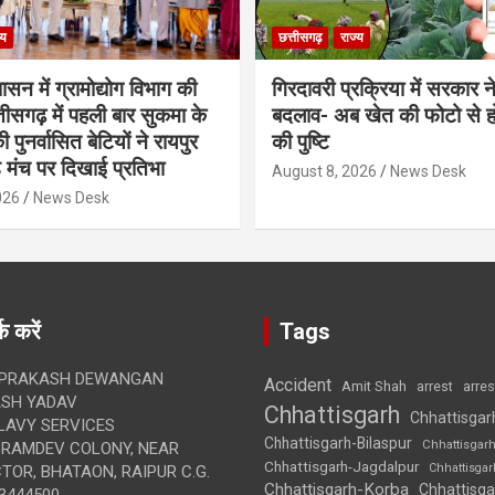
्य
छत्तीसगढ़
राज्य
शासन में ग्रामोद्योग विभाग की
गिरदावरी प्रक्रिया में सरकार ने
ीसगढ़ में पहली बार सुकमा के
बदलाव- अब खेत की फोटो से 
पुनर्वासित बेटियों ने रायपुर
की पुष्टि
े मंच पर दिखाई प्रतिभा
August 8, 2026
News Desk
026
News Desk
क करें
Tags
 PRAKASH DEWANGAN
Accident
Amit Shah
arre
arrest
SH YADAV
Chhattisgarh
Chhattisgar
LAVY SERVICES
Chhattisgarh-Bilaspur
Chhattisgar
BRAMDEV COLONY, NEAR
Chhattisgarh-Jagdalpur
Chhattisga
OR, BHATAON, RAIPUR C.G.
Chhattisgarh-Korba
Chhattisga