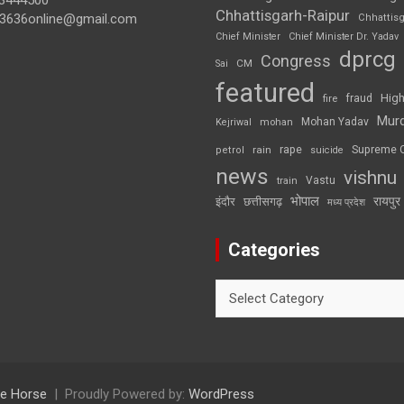
3444500
Chhattisgarh-Raipur
3636online@gmail.com
Chhattis
Chief Minister
Chief Minister Dr. Yadav
dprcg
Congress
CM
Sai
featured
High
fire
fraud
Mur
Mohan Yadav
Kejriwal
mohan
rape
Supreme 
rain
petrol
suicide
news
vishnu
Vastu
train
भोपाल
रायपुर
इंदौर
छत्तीसगढ़
मध्य प्रदेश
Categories
Categories
e Horse
Proudly Powered by:
WordPress