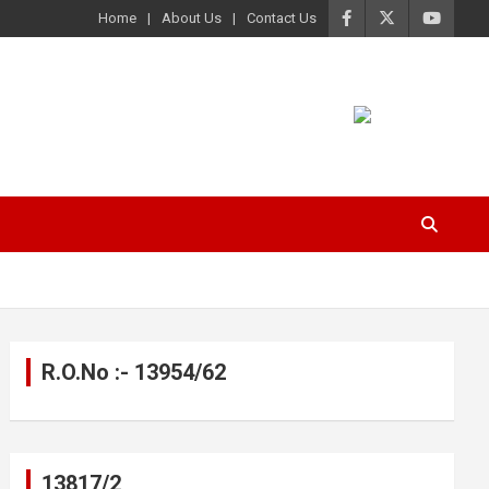
Home
About Us
Contact Us
R.O.No :- 13954/62
13817/2