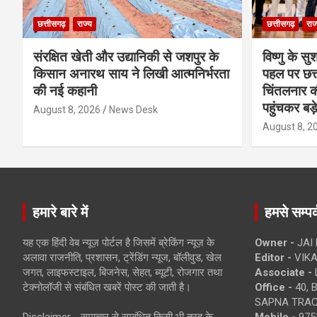
छत्तीसगढ़
राज्य
छत्तीसगढ़
राज
संरक्षित खेती और उद्यानिकी से जशपुर के
विष्णु के सु
किसान अनारथ साय ने लिखी आत्मनिर्भरता
पहल पर छत्त
की नई कहानी
चिंतलनार की 
पहुंचकर बड़
August 8, 2026
News Desk
August 8, 2
हमारे बारे में
हमसे सम्पर्
यह एक हिंदी वेब न्यूज़ पोर्टल है जिसमें ब्रेकिंग न्यूज़ के
Owner -
JAI
अलावा राजनीति, प्रशासन, ट्रेंडिंग न्यूज, बॉलीवुड, खेल
Editor -
VIKA
जगत, लाइफस्टाइल, बिजनेस, सेहत, ब्यूटी, रोजगार तथा
Associate -
टेक्नोलॉजी से संबंधित खबरें पोस्ट की जाती है।
Office -
40, 
SAPNA TRACT