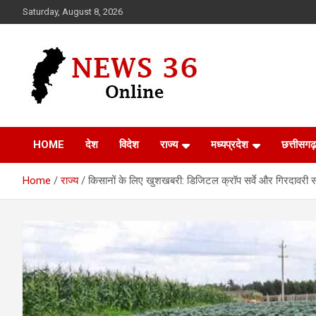
Skip
Saturday, August 8, 2026
to
content
Voice of 36garh
News 36
HOME
देश
विदेश
राज्य
मध्यप्रदेश
छत्तीसगढ़
Home
राज्य
किसानों के लिए खुशखबरी: डिजिटल क्रॉप सर्वे और गिरदावरी