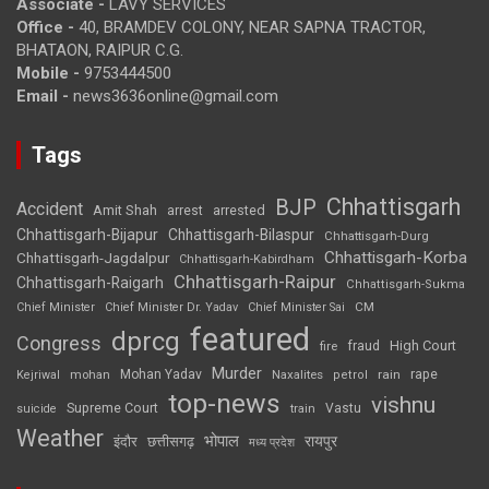
Associate -
LAVY SERVICES
Office -
40, BRAMDEV COLONY, NEAR SAPNA TRACTOR,
BHATAON, RAIPUR C.G.
Mobile -
9753444500
Email -
news3636online@gmail.com
Tags
Chhattisgarh
BJP
Accident
Amit Shah
arrested
arrest
Chhattisgarh-Bijapur
Chhattisgarh-Bilaspur
Chhattisgarh-Durg
Chhattisgarh-Korba
Chhattisgarh-Jagdalpur
Chhattisgarh-Kabirdham
Chhattisgarh-Raipur
Chhattisgarh-Raigarh
Chhattisgarh-Sukma
CM
Chief Minister
Chief Minister Dr. Yadav
Chief Minister Sai
featured
dprcg
Congress
High Court
fire
fraud
Murder
rape
Mohan Yadav
Naxalites
rain
Kejriwal
mohan
petrol
top-news
vishnu
Supreme Court
Vastu
suicide
train
Weather
भोपाल
रायपुर
इंदौर
छत्तीसगढ़
मध्य प्रदेश