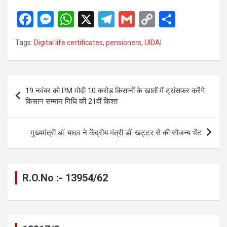
F
M
W
X
T
G
C
S
a
es
h
el
m
o
h
Tags:
Digital life certificates
,
pensioners
,
UIDAI
ce
se
at
e
ail
py
ar
b
n
s
gr
Li
e
o
g
A
a
n
Post
19 नवंबर को PM मोदी 10 करोड़ किसानों के खातों में ट्रांसफर करेंगे
o
er
p
m
k
navigation
किसान सम्मान निधि की 21वीं किश्त
k
p
मुख्यमंत्री डॉ. यादव ने केंद्रीय मंत्री डॉ. खट्टर से की सौजन्य भेंट
R.O.No :- 13954/62