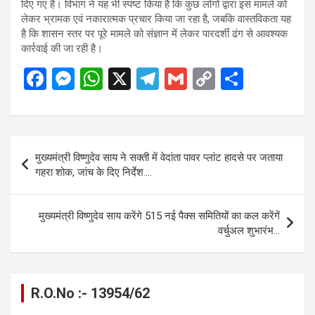
दिए गए हैं। विभाग ने यह भी स्पष्ट किया है कि कुछ लोगों द्वारा इस मामले को
लेकर भ्रामक एवं नकारात्मक प्रचार किया जा रहा है, जबकि वास्तविकता यह
है कि शासन स्तर पर पूरे मामले को संज्ञान में लेकर पारदर्शी ढंग से आवश्यक
कार्रवाई की जा रही है।
F
M
W
X
T
G
C
S
a
es
h
el
m
o
h
ce
se
at
e
ail
py
ar
b
n
s
gr
Li
e
Post
मुख्यमंत्री विष्णुदेव साय ने सक्ती में वेदांता पावर प्लांट हादसे पर जताया
o
g
A
a
n
navigation
गहरा शोक, जांच के दिए निर्देश….
o
er
p
m
k
k
p
मुख्यमंत्री विष्णुदेव साय करेंगे 515 नई पैक्स समितियों का कल करेंगें
वर्चुअल शुभारंभ…
R.O.No :- 13954/62