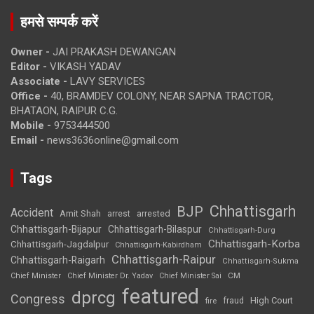
हमसे सम्पर्क करें
Owner -
JAI PRAKASH DEWANGAN
Editor -
VIKASH YADAV
Associate -
LAVY SERVICES
Office -
40, BRAMDEV COLONY, NEAR SAPNA TRACTOR,
BHATAON, RAIPUR C.G.
Mobile -
9753444500
Email -
news3636online@gmail.com
Tags
Chhattisgarh
BJP
Accident
Amit Shah
arrested
arrest
Chhattisgarh-Bijapur
Chhattisgarh-Bilaspur
Chhattisgarh-Durg
Chhattisgarh-Korba
Chhattisgarh-Jagdalpur
Chhattisgarh-Kabirdham
Chhattisgarh-Raipur
Chhattisgarh-Raigarh
Chhattisgarh-Sukma
CM
Chief Minister
Chief Minister Dr. Yadav
Chief Minister Sai
featured
dprcg
Congress
High Court
fire
fraud