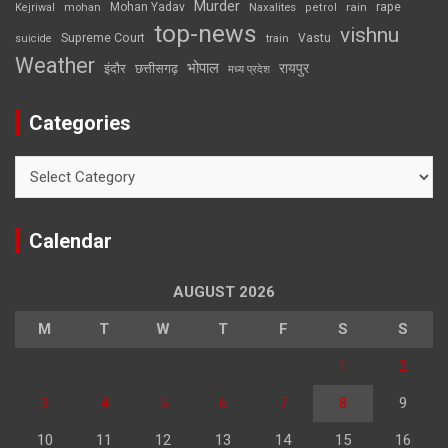
Murder
rape
Mohan Yadav
Naxalites
rain
Kejriwal
mohan
petrol
top-news
vishnu
Supreme Court
Vastu
suicide
train
Weather
भोपाल
रायपुर
इंदौर
छत्तीसगढ़
मध्य प्रदेश
Categories
Categories
Calendar
AUGUST 2026
M
T
W
T
F
S
S
1
2
3
4
5
6
7
8
9
10
11
12
13
14
15
16