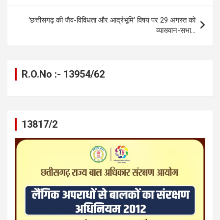
o
er
p
m
k
‘छत्तीसगढ़ की जैव-विविधता और आर्द्रभूमि‘ विषय पर 29 अगस्त को
k
p
व्याख्यान-सभा…
R.O.No :- 13954/62
13817/2