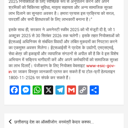
2025 नियोक्ताओं के लिए स्वैच्छिक रूप से अनुपालन करने और अपने
श्रमिकों को चिकित्सा सुविधा, मातृत्व सहायता और अन्य सामाजिक सुरक्षा
लाभ दिलाने का सुनहरा अवसर है। हमारा प्रयास इस प्रक्रिया को सरल,
पारदर्शी और सभी हितधारकों के लिए लाभकारी बनाना है।”
इसके साथ ही, सरकार ने अमनेस्टी स्कीम 2025 को भी मंजूरी दी है, जो 1
अक्टूबर 2025 से 30 सितंबर 2026 तक चलेगी। इसके तहत नियोक्ताओं को
ईएसआई अधिनियम से संबंधित विवादों और लंबित मुकदमों का निपटारा करने
का एकमुश्त अवसर मिलेगा। ईएसआईसी ने प्रदेश के उद्योगों, एमएसएमई,
सेवा क्षेत्र की इकाइयों और व्यापारिक संगठनों से अपील की है कि वे इस विशेष
अभियान में सक्रिय भागीदारी करें और अपने कर्मचारियों को सामाजिक सुरक्षा
का लाभ दिलाएँ। पंजीकरण के लिए नियोक्ता वेबसाइट
www-esic-gov-
in
पर जाकर विस्तृत जानकारी प्राप्त कर सकते हैं या टोल-फ्री हेल्पलाइन
1800-11-2526 पर संपर्क कर सकते हैं।
F
M
W
X
T
G
C
S
a
es
h
el
m
o
h
ce
se
at
e
ail
py
ar
b
n
s
gr
Li
e
Post
छत्तीसगढ़ देश का ऑक्सीजोन: वनमंत्री केदार कश्यप….
o
g
A
a
n
navigation