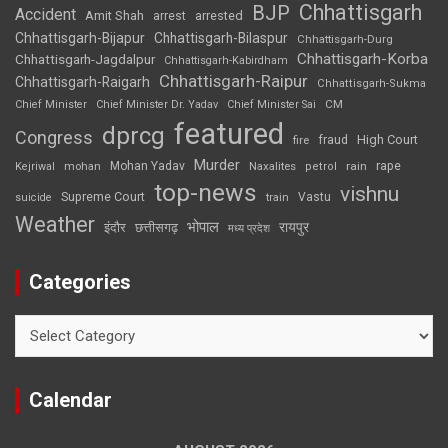
Chhattisgarh
BJP
Accident
Amit Shah
arrested
arrest
Chhattisgarh-Bijapur
Chhattisgarh-Bilaspur
Chhattisgarh-Durg
Chhattisgarh-Korba
Chhattisgarh-Jagdalpur
Chhattisgarh-Kabirdham
Chhattisgarh-Raipur
Chhattisgarh-Raigarh
Chhattisgarh-Sukma
CM
Chief Minister
Chief Minister Dr. Yadav
Chief Minister Sai
featured
dprcg
Congress
High Court
fire
fraud
Murder
rape
Mohan Yadav
Naxalites
rain
Kejriwal
mohan
petrol
top-news
vishnu
Supreme Court
Vastu
suicide
train
Weather
भोपाल
रायपुर
इंदौर
छत्तीसगढ़
मध्य प्रदेश
Categories
Categories
Calendar