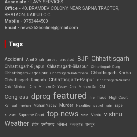
Associate -
LAVY SERVICES
Office -
40, BRAMDEV COLONY, NEAR SAPNA TRACTOR,
BHATAON, RAIPUR C.G.
Mobile -
9753444500
Email -
news3636online@gmail.com
Tags
Chhattisgarh
BJP
Accident
Amit Shah
arrested
arrest
Chhattisgarh-Bijapur
Chhattisgarh-Bilaspur
Chhattisgarh-Durg
Chhattisgarh-Korba
Chhattisgarh-Jagdalpur
Chhattisgarh-Kabirdham
Chhattisgarh-Raipur
Chhattisgarh-Raigarh
Chhattisgarh-Sukma
CM
Chief Minister
Chief Minister Dr. Yadav
Chief Minister Sai
featured
dprcg
Congress
High Court
fire
fraud
Murder
rape
Mohan Yadav
Naxalites
rain
Kejriwal
mohan
petrol
top-news
vishnu
Supreme Court
Vastu
suicide
train
Weather
भोपाल
रायपुर
इंदौर
छत्तीसगढ़
मध्य प्रदेश