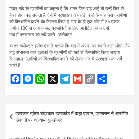
मांदर गांव के ग्रामीणों का कहना है कि अगर फिर बाढ़ आई तो उन्हें फिर से
बेघर होना पड़ सकता है. ऐसे में प्रशासन ने पहाड़ी नाले के पास बसे ग्रामीणों
को विस्थापित करने का फैसला लिया है. गांव के ही एक छोर में 25 एकड़
जमीन 100 से अधिक बाढ़ प्रभावितों के लिए आवंटित की जाएगी.
गांव में प्रशासन का सर्वे जारी : कलेक्टर
बस्तर कलेक्टर हरीश एस ने बताया कि बाढ़ में अपना घर गंवाने वाले लोगों और
बाढ़ संभावना वाले इलाकों के ग्रामीणों को यहां से विस्थापित किया जाएगा.
फिलहाल ग्रामीणों को विस्थापित करने को लेकर गांव में प्रशासन का सर्वे
जारी है.
F
M
W
X
T
G
C
S
a
es
h
el
m
o
h
ce
se
at
e
ail
py
ar
b
n
s
gr
Li
e
Post
पत्रकार मुकेश चंद्रकार हत्याकांड में कड़ा एक्शन, प्रशासन ने आरोपित
o
g
A
a
n
navigation
ठिकानों पर चलवाया बुलडोजर
o
er
p
m
k
k
p