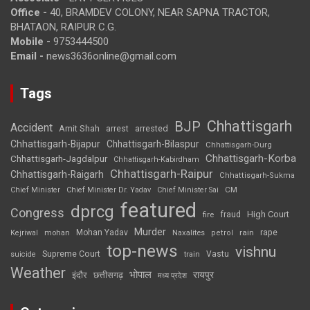
Office -
40, BRAMDEV COLONY, NEAR SAPNA TRACTOR,
BHATAON, RAIPUR C.G.
Mobile -
9753444500
Email -
news3636online@gmail.com
Tags
Chhattisgarh
BJP
Accident
Amit Shah
arrested
arrest
Chhattisgarh-Bijapur
Chhattisgarh-Bilaspur
Chhattisgarh-Durg
Chhattisgarh-Korba
Chhattisgarh-Jagdalpur
Chhattisgarh-Kabirdham
Chhattisgarh-Raipur
Chhattisgarh-Raigarh
Chhattisgarh-Sukma
CM
Chief Minister
Chief Minister Dr. Yadav
Chief Minister Sai
featured
dprcg
Congress
High Court
fire
fraud
Murder
rape
Mohan Yadav
Naxalites
rain
Kejriwal
mohan
petrol
top-news
vishnu
Supreme Court
Vastu
suicide
train
Weather
भोपाल
रायपुर
इंदौर
छत्तीसगढ़
मध्य प्रदेश