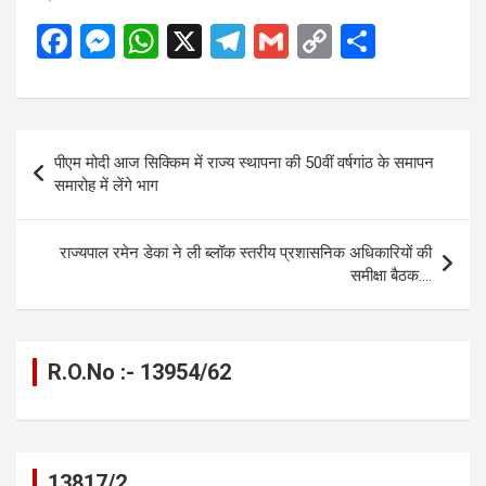
F
M
W
X
T
G
C
S
a
es
h
el
m
o
h
ce
se
at
e
ail
py
ar
b
n
s
gr
Li
e
Post
पीएम मोदी आज सिक्किम में राज्य स्थापना की 50वीं वर्षगांठ के समापन
o
g
A
a
n
navigation
समारोह में लेंगे भाग
o
er
p
m
k
k
p
राज्यपाल रमेन डेका ने ली ब्लॉक स्तरीय प्रशासनिक अधिकारियों की
समीक्षा बैठक….
R.O.No :- 13954/62
13817/2