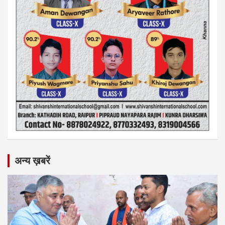
अन्य ख़बरें