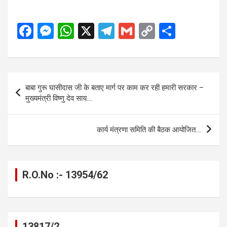
F
M
W
X
T
G
C
S
a
es
h
el
m
o
h
ce
se
at
e
ail
py
ar
b
n
s
gr
Li
e
Post
बाबा गुरू घासीदास जी के बताए मार्ग पर काम कर रही हमारी सरकार –
o
g
A
a
n
navigation
मुख्यमंत्री विष्णु देव साय….
o
er
p
m
k
k
p
कार्य मंत्रणा समिति की बैठक आयोजित….
R.O.No :- 13954/62
13817/2