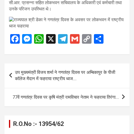
सी.आर. प्रसन्ना सहित लोकभवन सचिवालय के अधिकारी एवं कर्मचारी तथा
उनके परिजन उपस्थित थे।
F
M
W
X
T
G
C
S
a
es
h
el
m
o
h
ce
se
at
e
ail
py
ar
b
n
s
gr
Li
e
Post
उप मुख्यमंत्री विजय शर्मा ने गणतंत्र दिवस पर अम्बिकापुर के पीजी
o
g
A
a
n
navigation
कॉलेज मैदान में फहराया राष्ट्रीय ध्वज….
o
er
p
m
k
k
p
77वें गणतंत्र दिवस पर कृषि मंत्री रामविचार नेताम ने फहराया तिरंगा….
R.O.No :- 13954/62