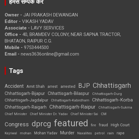
हमसे सम्पर्क करें
Owner -
JAI PRAKASH DEWANGAN
Editor -
VIKASH YADAV
Associate -
LAVY SERVICES
Office -
40, BRAMDEV COLONY, NEAR SAPNA TRACTOR,
BHATAON, RAIPUR C.G.
Mobile -
9753444500
Email -
news3636online@gmail.com
Tags
Chhattisgarh
BJP
Accident
Amit Shah
arrested
arrest
Chhattisgarh-Bijapur
Chhattisgarh-Bilaspur
Chhattisgarh-Durg
Chhattisgarh-Korba
Chhattisgarh-Jagdalpur
Chhattisgarh-Kabirdham
Chhattisgarh-Raipur
Chhattisgarh-Raigarh
Chhattisgarh-Sukma
CM
Chief Minister
Chief Minister Dr. Yadav
Chief Minister Sai
featured
dprcg
Congress
High Court
fire
fraud
Murder
rape
Mohan Yadav
Naxalites
rain
Kejriwal
mohan
petrol