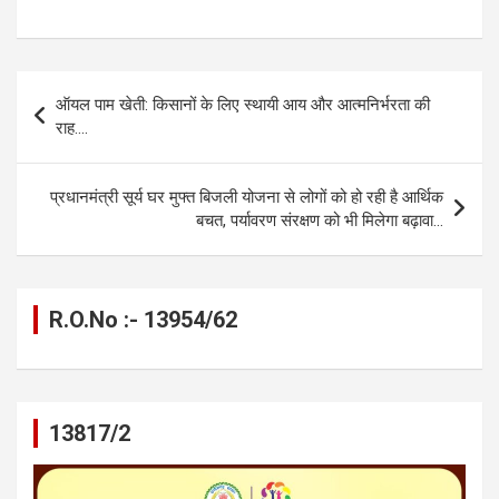
a
es
h
el
m
o
h
ce
se
at
e
ail
py
ar
b
n
s
gr
Li
e
Post
ऑयल पाम खेती: किसानों के लिए स्थायी आय और आत्मनिर्भरता की
o
g
A
a
n
navigation
राह….
o
er
p
m
k
k
p
प्रधानमंत्री सूर्य घर मुफ्त बिजली योजना से लोगों को हो रही है आर्थिक
बचत, पर्यावरण संरक्षण को भी मिलेगा बढ़ावा…
R.O.No :- 13954/62
13817/2