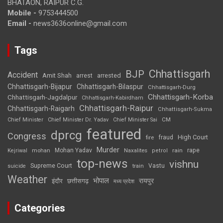
BHATAON, RAIPUR C.G.
Mobile -
9753444500
Email -
news3636online@gmail.com
Tags
Chhattisgarh
BJP
Accident
Amit Shah
arrested
arrest
Chhattisgarh-Bijapur
Chhattisgarh-Bilaspur
Chhattisgarh-Durg
Chhattisgarh-Korba
Chhattisgarh-Jagdalpur
Chhattisgarh-Kabirdham
Chhattisgarh-Raipur
Chhattisgarh-Raigarh
Chhattisgarh-Sukma
CM
Chief Minister
Chief Minister Dr. Yadav
Chief Minister Sai
featured
dprcg
Congress
High Court
fire
fraud
Murder
rape
Mohan Yadav
Naxalites
rain
Kejriwal
mohan
petrol
top-news
vishnu
Supreme Court
Vastu
suicide
train
Weather
भोपाल
रायपुर
इंदौर
छत्तीसगढ़
मध्य प्रदेश
Categories