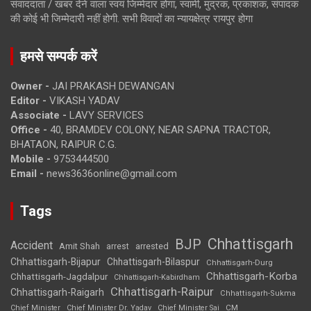
संवाददाता / खबर देने वाला स्वयं जिम्मेदार होगा, स्वामी, मुद्रक, प्रकाशक, संपादक
की कोई भी जिम्मेदारी नहीं होगी. सभी विवादों का न्यायक्षेत्र रायपुर होगा
हमसे सम्पर्क करें
Owner -
JAI PRAKASH DEWANGAN
Editor -
VIKASH YADAV
Associate -
LAVY SERVICES
Office -
40, BRAMDEV COLONY, NEAR SAPNA TRACTOR,
BHATAON, RAIPUR C.G.
Mobile -
9753444500
Email -
news3636online@gmail.com
Tags
Chhattisgarh
BJP
Accident
Amit Shah
arrested
arrest
Chhattisgarh-Bijapur
Chhattisgarh-Bilaspur
Chhattisgarh-Durg
Chhattisgarh-Korba
Chhattisgarh-Jagdalpur
Chhattisgarh-Kabirdham
Chhattisgarh-Raipur
Chhattisgarh-Raigarh
Chhattisgarh-Sukma
CM
Chief Minister
Chief Minister Dr. Yadav
Chief Minister Sai