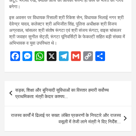
अटूट भरोसा रखें, क्योंकि आज का आपका सपना ही कल के भारत का गौरव
बनेगा।
इस अवसर पर विधायक रिसाली श्री रिकेश सेन, विधायक भिलाई नगर श्री
देवेन्द्र यादव, कलेक्टर श्री अभिजीत सिंह, पुलिस अधीक्षक श्री विजय
अग्रवाल, चांसलर श्री संतोष रूंगटा एवं श्री संजय रूंगटा, वाइस चांसलर
श्री जवाहर सुनील सेट्ठी, रूंगटा यूनिवर्सिटी के फेकल्टी सहित बड़ी संख्या में
अभिभावक व युवा उपस्थित थे।
F
M
W
X
T
G
C
S
a
es
h
el
m
o
h
ce
se
at
e
ail
py
ar
b
n
s
gr
Li
e
Post
सड़क, शिक्षा और बुनियादी सुविधाओं का विस्तार हमारी सर्वोच्च
o
g
A
a
n
navigation
प्राथमिकता: मंत्री केदार कश्यप….
o
er
p
m
k
k
p
राजस्व कार्यों में ढिलाई पर सख्त: लंबित प्रकरणों के निपटारे और राजस्व
वसूली में तेजी लाने मंत्री ने दिए निर्देश….