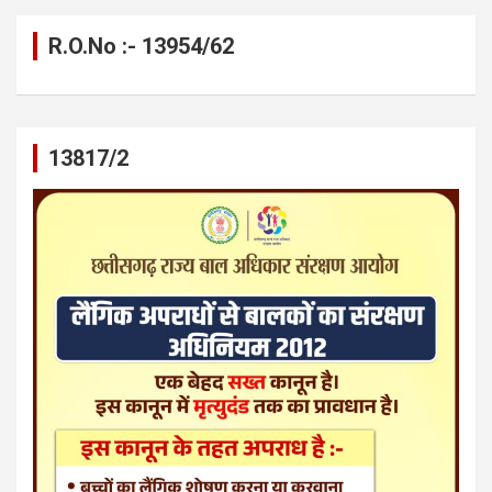
R.O.No :- 13954/62
13817/2