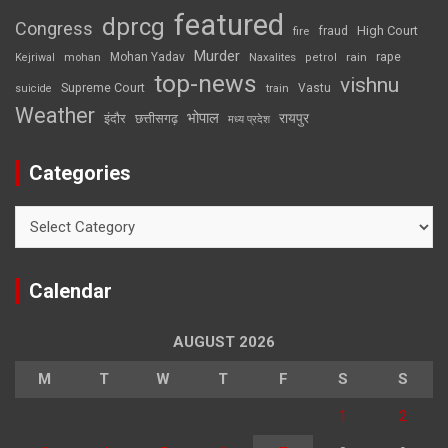
featured
dprcg
Congress
High Court
fire
fraud
Murder
rape
Mohan Yadav
Naxalites
rain
Kejriwal
mohan
petrol
top-news
vishnu
Supreme Court
Vastu
suicide
train
Weather
भोपाल
रायपुर
इंदौर
छत्तीसगढ़
मध्य प्रदेश
Categories
Categories
Calendar
AUGUST 2026
M
T
W
T
F
S
S
1
2