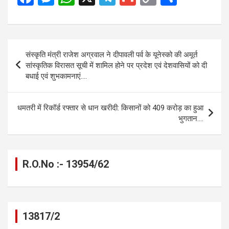
a
es
h
el
m
o
h
ce
se
at
e
ail
py
ar
b
n
s
gr
Li
e
Post
संस्कृति मंत्री राजेश अग्रवाल ने दीपावली पर्व के यूनेस्को की अमूर्त
o
g
A
a
n
navigation
सांस्कृतिक विरासत सूची में शामिल होने पर प्रदेश एवं देशवासियों को दी
o
er
p
m
k
बधाई एवं शुभकामनाएं….
k
p
धमतरी में रिकॉर्ड रफ्तार से धान खरीदी: किसानों को 409 करोड़ का हुआ
भुगतान….
R.O.No :- 13954/62
13817/2