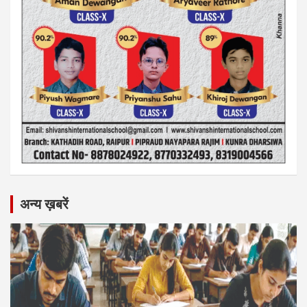
अन्य ख़बरें