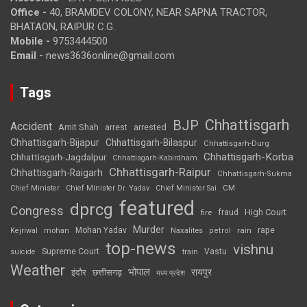
Office -
40, BRAMDEV COLONY, NEAR SAPNA TRACTOR,
BHATAON, RAIPUR C.G.
Mobile -
9753444500
Email -
news3636online@gmail.com
Tags
Chhattisgarh
BJP
Accident
Amit Shah
arrested
arrest
Chhattisgarh-Bijapur
Chhattisgarh-Bilaspur
Chhattisgarh-Durg
Chhattisgarh-Korba
Chhattisgarh-Jagdalpur
Chhattisgarh-Kabirdham
Chhattisgarh-Raipur
Chhattisgarh-Raigarh
Chhattisgarh-Sukma
CM
Chief Minister
Chief Minister Dr. Yadav
Chief Minister Sai
featured
dprcg
Congress
High Court
fire
fraud
Murder
rape
Mohan Yadav
Naxalites
rain
Kejriwal
mohan
petrol
top-news
vishnu
Supreme Court
Vastu
suicide
train
Weather
भोपाल
रायपुर
इंदौर
छत्तीसगढ़
मध्य प्रदेश