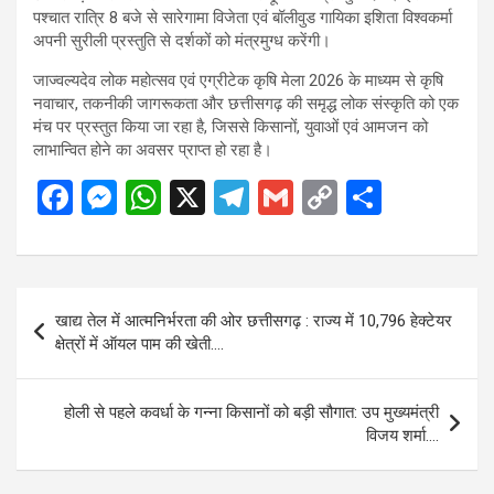
पश्चात रात्रि 8 बजे से सारेगामा विजेता एवं बॉलीवुड गायिका इशिता विश्वकर्मा
अपनी सुरीली प्रस्तुति से दर्शकों को मंत्रमुग्ध करेंगी।
जाज्वल्यदेव लोक महोत्सव एवं एग्रीटेक कृषि मेला 2026 के माध्यम से कृषि
नवाचार, तकनीकी जागरूकता और छत्तीसगढ़ की समृद्ध लोक संस्कृति को एक
मंच पर प्रस्तुत किया जा रहा है, जिससे किसानों, युवाओं एवं आमजन को
लाभान्वित होने का अवसर प्राप्त हो रहा है।
F
M
W
X
T
G
C
S
a
es
h
el
m
o
h
ce
se
at
e
ail
py
ar
b
n
s
gr
Li
e
Post
खाद्य तेल में आत्मनिर्भरता की ओर छत्तीसगढ़ : राज्य में 10,796 हेक्टेयर
o
g
A
a
n
navigation
क्षेत्रों में ऑयल पाम की खेती….
o
er
p
m
k
k
p
होली से पहले कवर्धा के गन्ना किसानों को बड़ी सौगात: उप मुख्यमंत्री
विजय शर्मा….