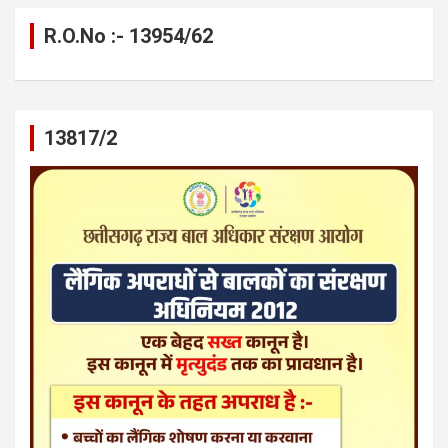
R.O.No :- 13954/62
13817/2