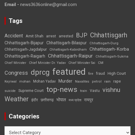
Email -
news3636online@gmail.com
Tags
Chhattisgarh
BJP
Accident
Amit Shah
arrested
arrest
Chhattisgarh-Bijapur
Chhattisgarh-Bilaspur
Chhattisgarh-Durg
Chhattisgarh-Korba
Chhattisgarh-Jagdalpur
Chhattisgarh-Kabirdham
Chhattisgarh-Raipur
Chhattisgarh-Raigarh
Chhattisgarh-Sukma
CM
Chief Minister
Chief Minister Dr. Yadav
Chief Minister Sai
featured
dprcg
Congress
High Court
fire
fraud
Murder
rape
Mohan Yadav
Naxalites
rain
Kejriwal
mohan
petrol
top-news
vishnu
Supreme Court
Vastu
suicide
train
Weather
भोपाल
रायपुर
इंदौर
छत्तीसगढ़
मध्य प्रदेश
Categories
Categories