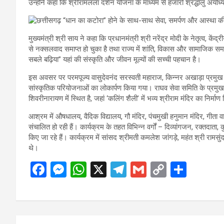
उन्होंने कहा कि श्रीरामलला दर्शन योजना के माध्यम से हजारों श्रद्धालु अयोध्य
मुख्यमंत्री श्री साय ने कहा कि प्रधानमंत्री श्री नरेंद्र मोदी के नेतृत्व, क
से नक्सलवाद समाप्त हो चुका है तथा राज्य में शांति, विकास और सामाजिक समर
सबले बढ़िया” यहां की संस्कृति और जीवन मूल्यों की सच्ची पहचान है।
इस अवसर पर परमपूज्य वासुदेवनंद सरस्वती महाराज, किन्नर अखाड़ा प्रमुख मा
सांस्कृतिक परियोजनाओं का लोकार्पण किया गया। राघव सेवा समिति के प्रमु
शिवरीनारायण में स्थित है, जहां ‘कलिंग शैली’ में भव्य श्रीराम मंदिर का निर्मा
आश्रम में औषधालय, वैदिक विद्यालय, गौ मंदिर, पंचमुखी हनुमान मंदिर, गीत
संचालित हो रही हैं। कार्यक्रम के तहत विभिन्न वर्गों – दिव्यांगजन, रक्तदाता,
किए जा रहे हैं। कार्यक्रम में सांसद श्रीमती कमलेश जांगड़े, महंत श्री रामसु
थे।
F
M
W
X
T
G
C
S
a
es
h
el
m
o
h
ce
se
at
e
ail
py
ar
b
n
s
gr
Li
e