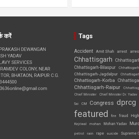
क करें
Tags
 PRAKASH DEWANGAN
Accident
Amit Shah
arre
arrest
SH YADAV
Chhattisgarh
Chhattisgar
LAVY SERVICES
Chhattisgarh-Bilaspur
Chhattisgar
BRAMDEV COLONY, NEAR
Chhattisgarh-Jagdalpur
Chhattisga
OR, BHATAON, RAIPUR C.G.
Chhattisgarh-Korba
Chhattisga
3444500
Chhattisgarh-Raipur
3636online@gmail.com
Chhattis
Chief Minister
Chief Minister Dr. Yadav
dprcg
Congress
CM
Sai
featured
High
fire
fraud
Mur
Mohan Yadav
Kejriwal
mohan
rape
Supreme 
rain
petrol
suicide