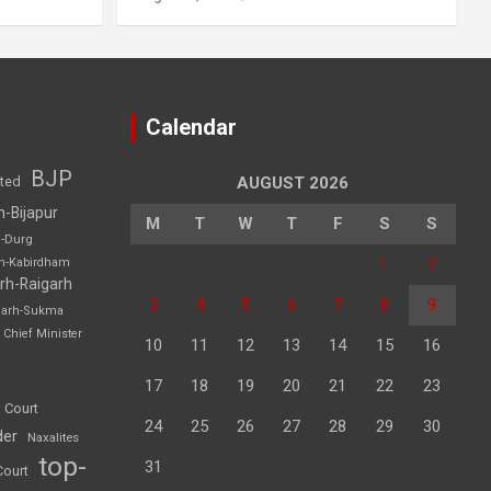
Calendar
BJP
sted
AUGUST 2026
h-Bijapur
M
T
W
T
F
S
S
h-Durg
1
2
rh-Kabirdham
rh-Raigarh
3
4
5
6
7
8
9
garh-Sukma
Chief Minister
10
11
12
13
14
15
16
17
18
19
20
21
22
23
 Court
24
25
26
27
28
29
30
der
Naxalites
top-
31
Court