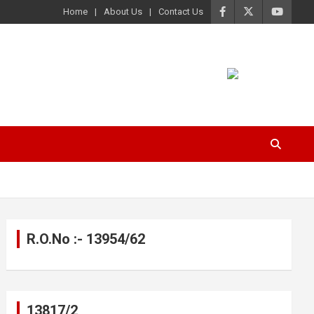
Home
About Us
Contact Us
R.O.No :- 13954/62
13817/2