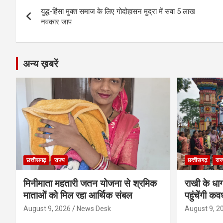
Post
o
g
A
a
n
युद्ध-हिंसा मुक्त समाज के लिए गोदोहासन मुद्रा में सवा 5 लाख
navigation
o
er
p
m
k
नवकार जाप
k
p
अन्य ख़बरें
छत्तीसगढ़
राज्य
छत्तीसगढ़
राज
मिनीमाता महतारी जतन योजना से श्रमिक
राखी के धा
माताओं को मिल रहा आर्थिक संबल
पहुंचेंगी कव
August 9, 2026
News Desk
August 9, 2