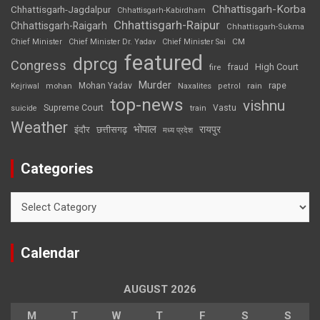
Chhattisgarh-Korba
Chhattisgarh-Jagdalpur
Chhattisgarh-Kabirdham
Chhattisgarh-Raipur
Chhattisgarh-Raigarh
Chhattisgarh-Sukma
CM
Chief Minister
Chief Minister Dr. Yadav
Chief Minister Sai
featured
dprcg
Congress
High Court
fire
fraud
Murder
rape
Mohan Yadav
Naxalites
rain
Kejriwal
mohan
petrol
top-news
vishnu
Supreme Court
Vastu
suicide
train
Weather
भोपाल
रायपुर
इंदौर
छत्तीसगढ़
मध्य प्रदेश
Categories
Categories
Calendar
AUGUST 2026
M
T
W
T
F
S
S