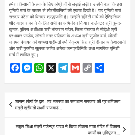
हमेशा किसानों के हक के लिए अंग्रेजों से लड़ाई लड़ी। उन्होंने कहा कि इस
यूनिटी मार्च के माध्यम से लोरमीवासियों की एकता दिखी है। यह यूनिटी मार्च
सरदार पटेल को विनम्र श्रद्धांजलि है। उन्होंने यूनिटी मार्च को ऐतिहासिक
और यादगार बनाने के लिए सभी का अभिनंदन किया। कलेक्टर श्री कुन्दन
कुमार, पुलिस अधीक्षक श्री भोजराम पटेल, जिला पंचायत ते सीईओ श्री
प्रभाकर पाण्डेय, लोरमी नगर पालिका के अध्यक्ष श्री सुजीत वर्मा, लोरमी
जनपद पंचायत की अध्यक्ष श्रीमती वर्षा विक्रम सिंह, श्री दीनानाथ केशरवानी
और श्री गुरमीत सूलजा सहित अनेक जनप्रतिनिधि तथा नागरिक यूनिटी
मार्च में शामिल हुए।
F
M
W
X
T
G
C
S
a
es
h
el
m
o
h
ce
se
at
e
ail
py
ar
b
n
s
gr
Li
e
Post
शासन लोगों के द्वार : हर समस्या का समाधान सरकार की प्राथमिकता:
o
g
A
a
n
navigation
मंत्री श्रीमती लक्ष्मी राजवाड़े….
o
er
p
m
k
k
p
स्कूल शिक्षा मंत्री गजेन्द्र यादव ने किया शीतला माता मंदिर में विकास
कार्यों का भूमिपूजन….