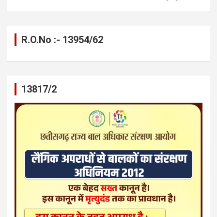
R.O.No :- 13954/62
13817/2