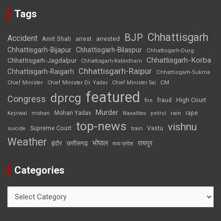
Tags
Chhattisgarh
BJP
Accident
Amit Shah
arrested
arrest
Chhattisgarh-Bijapur
Chhattisgarh-Bilaspur
Chhattisgarh-Durg
Chhattisgarh-Korba
Chhattisgarh-Jagdalpur
Chhattisgarh-Kabirdham
Chhattisgarh-Raipur
Chhattisgarh-Raigarh
Chhattisgarh-Sukma
CM
Chief Minister
Chief Minister Dr. Yadav
Chief Minister Sai
featured
dprcg
Congress
High Court
fire
fraud
Murder
rape
Mohan Yadav
Naxalites
rain
Kejriwal
mohan
petrol
top-news
vishnu
Supreme Court
Vastu
suicide
train
Weather
भोपाल
रायपुर
इंदौर
छत्तीसगढ़
मध्य प्रदेश
Categories
Categories