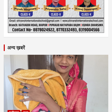
अन्य ख़बरें