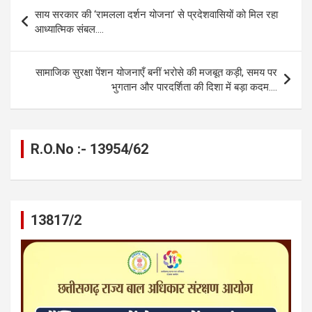
b
n
s
gr
Li
e
Post
साय सरकार की ‘रामलला दर्शन योजना’ से प्रदेशवासियों को मिल रहा
o
g
A
a
n
navigation
आध्यात्मिक संबल….
o
er
p
m
k
k
p
सामाजिक सुरक्षा पेंशन योजनाएँ बनीं भरोसे की मजबूत कड़ी, समय पर
भुगतान और पारदर्शिता की दिशा में बड़ा कदम….
R.O.No :- 13954/62
13817/2