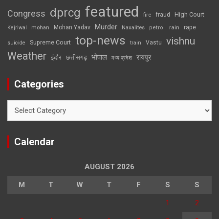
featured
dprcg
Congress
High Court
fire
fraud
Murder
rape
Mohan Yadav
Naxalites
rain
Kejriwal
mohan
petrol
top-news
vishnu
Supreme Court
Vastu
suicide
train
Weather
भोपाल
रायपुर
इंदौर
छत्तीसगढ़
मध्य प्रदेश
Categories
Categories
Calendar
AUGUST 2026
M
T
W
T
F
S
S
1
2