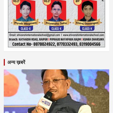
अन्य ख़बरें