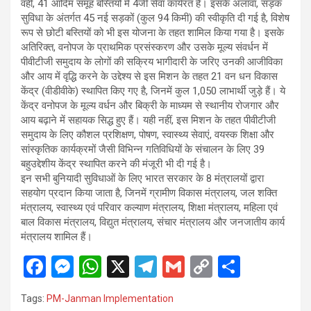
वहीं, 41 आदिम समूह बस्तियों में 4जी सेवा कार्यरत है। इसके अलावा, सड़क
सुविधा के अंतर्गत 45 नई सड़कों (कुल 94 किमी) की स्वीकृति दी गई है, विशेष
रूप से छोटी बस्तियों को भी इस योजना के तहत शामिल किया गया है। इसके
अतिरिक्त, वनोपज के प्राथमिक प्रसंस्करण और उसके मूल्य संवर्धन में
पीवीटीजी समुदाय के लोगों की सक्रिय भागीदारी के जरिए उनकी आजीविका
और आय में वृद्धि करने के उद्देश्य से इस मिशन के तहत 21 वन धन विकास
केंद्र (वीडीवीके) स्थापित किए गए है, जिनमें कुल 1,050 लाभार्थी जुड़े हैं। ये
केंद्र वनोपज के मूल्य वर्धन और बिक्री के माध्यम से स्थानीय रोजगार और
आय बढ़ाने में सहायक सिद्ध हुए हैं। यही नहीं, इस मिशन के तहत पीवीटीजी
समुदाय के लिए कौशल प्रशिक्षण, पोषण, स्वास्थ्य सेवाएं, वयस्क शिक्षा और
सांस्कृतिक कार्यक्रमों जैसी विभिन्न गतिविधियों के संचालन के लिए 39
बहुउद्देशीय केंद्र स्थापित करने की मंजूरी भी दी गई है।
इन सभी बुनियादी सुविधाओं के लिए भारत सरकार के 8 मंत्रालयों द्वारा
सहयोग प्रदान किया जाता है, जिनमें ग्रामीण विकास मंत्रालय, जल शक्ति
मंत्रालय, स्वास्थ्य एवं परिवार कल्याण मंत्रालय, शिक्षा मंत्रालय, महिला एवं
बाल विकास मंत्रालय, विद्युत मंत्रालय, संचार मंत्रालय और जनजातीय कार्य
मंत्रालय शामिल हैं।
F
M
W
X
T
G
C
S
a
es
h
el
m
o
h
Tags:
PM-Janman Implementation
ce
se
at
e
ail
py
ar