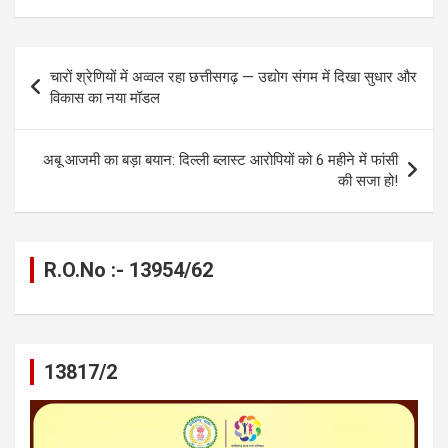
b
n
s
gr
Li
e
o
g
A
a
n
Post
चारों श्रेणियों में अव्वल रहा छत्तीसगढ़ — उद्योग संगम में दिखा सुधार और
o
er
p
m
k
navigation
विकास का नया मॉडल
k
p
अबू आजमी का बड़ा बयान: दिल्ली ब्लास्ट आरोपियों को 6 महीने में फांसी
की सजा हो!
R.O.No :- 13954/62
13817/2