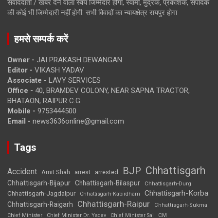
संवाददाता / खबर देने वाला स्वयं जिम्मेदार होगा, स्वामी, मुद्रक, प्रकाशक, संपादक
की कोई भी जिम्मेदारी नहीं होगी. सभी विवादों का न्यायक्षेत्र रायपुर होगा
हमसे सम्पर्क करें
Owner -
JAI PRAKASH DEWANGAN
Editor -
VIKASH YADAV
Associate -
LAVY SERVICES
Office -
40, BRAMDEV COLONY, NEAR SAPNA TRACTOR,
BHATAON, RAIPUR C.G.
Mobile -
9753444500
Email -
news3636online@gmail.com
Tags
Chhattisgarh
BJP
Accident
Amit Shah
arrested
arrest
Chhattisgarh-Bijapur
Chhattisgarh-Bilaspur
Chhattisgarh-Durg
Chhattisgarh-Korba
Chhattisgarh-Jagdalpur
Chhattisgarh-Kabirdham
Chhattisgarh-Raipur
Chhattisgarh-Raigarh
Chhattisgarh-Sukma
CM
Chief Minister
Chief Minister Dr. Yadav
Chief Minister Sai