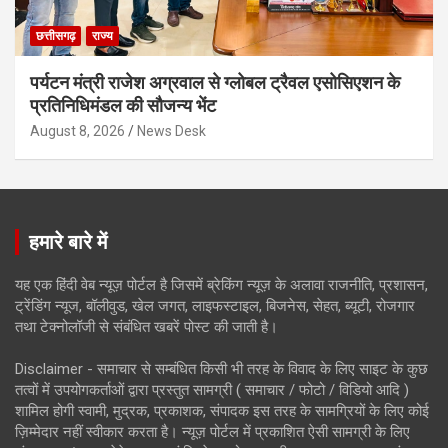
छत्तीसगढ़
राज्य
पर्यटन मंत्री राजेश अग्रवाल से ग्लोबल ट्रैवल एसोसिएशन के
प्रतिनिधिमंडल की सौजन्य भेंट
August 8, 2026
News Desk
हमारे बारे में
यह एक हिंदी वेब न्यूज़ पोर्टल है जिसमें ब्रेकिंग न्यूज़ के अलावा राजनीति, प्रशासन,
ट्रेंडिंग न्यूज, बॉलीवुड, खेल जगत, लाइफस्टाइल, बिजनेस, सेहत, ब्यूटी, रोजगार
तथा टेक्नोलॉजी से संबंधित खबरें पोस्ट की जाती है।
Disclaimer - समाचार से सम्बंधित किसी भी तरह के विवाद के लिए साइट के कुछ
तत्वों में उपयोगकर्ताओं द्वारा प्रस्तुत सामग्री ( समाचार / फोटो / विडियो आदि )
शामिल होगी स्वामी, मुद्रक, प्रकाशक, संपादक इस तरह के सामग्रियों के लिए कोई
ज़िम्मेदार नहीं स्वीकार करता है। न्यूज़ पोर्टल में प्रकाशित ऐसी सामग्री के लिए