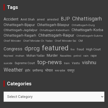
Tags
Chhattisgarh
BJP
Accident
Amit Shah
arrested
arrest
Chhattisgarh-Bijapur
Chhattisgarh-Bilaspur
Chhattisgarh-Durg
Chhattisgarh-Korba
Chhattisgarh-Jagdalpur
Chhattisgarh-Kabirdham
Chhattisgarh-Raipur
Chhattisgarh-Raigarh
Chhattisgarh-Sukma
CM
Chief Minister
Chief Minister Dr. Yadav
Chief Minister Sai
featured
dprcg
Congress
High Court
fire
fraud
Murder
rape
Mohan Yadav
Naxalites
rain
Kejriwal
mohan
petrol
top-news
vishnu
Supreme Court
Vastu
suicide
train
Weather
भोपाल
रायपुर
इंदौर
छत्तीसगढ़
मध्य प्रदेश
Categories
Categories