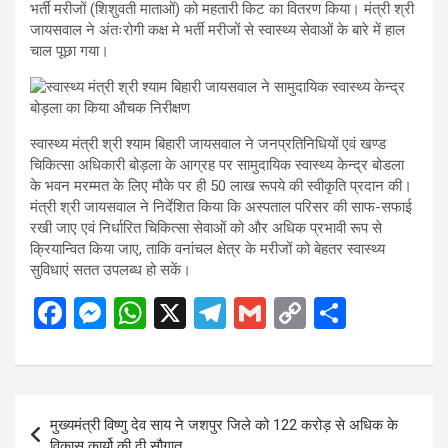
भर्ती मरीजों (शिशुवती माताओं) को महतारी किट का वितरण किया। मंत्री श्री
जायसवाल ने अंतःरोगी कक्ष मे भर्ती मरीजों से स्वास्थ्य सेवाओं के बारे में हाल
चाल पूछा गया।
स्वास्थ्य मंत्री श्री श्याम बिहारी जायसवाल ने जनप्रतिनिधियों एवं खण्ड
चिकित्सा अधिकारी बोड़ला के आग्रह पर सामुदायिक स्वास्थ्य केन्द्र बोडला
के भवन मरम्मत के लिए मौके पर ही 50 लाख रूपये की स्वीकृति प्रदान की।
मंत्री श्री जायसवाल ने निर्देशित किया कि अस्पताल परिसर की साफ-सफाई
रखी जाए एवं निर्धारित चिकित्सा सेवाओं को और अधिक प्रभावी रूप से
क्रियान्वित किया जाए, ताकि वनांचल क्षेत्र के मरीजों को बेहतर स्वास्थ्य
सुविधाएं सतत उपलब्ध हो सकें।
F
M
W
X
T
G
C
S
a
es
h
el
m
o
h
ce
se
at
e
ail
py
ar
b
n
s
gr
Li
e
Post
मुख्यमंत्री विष्णु देव साय ने जशपुर जिले को 122 करोड़ से अधिक के
o
g
A
a
n
navigation
विकास कार्यो की दी सौगात….