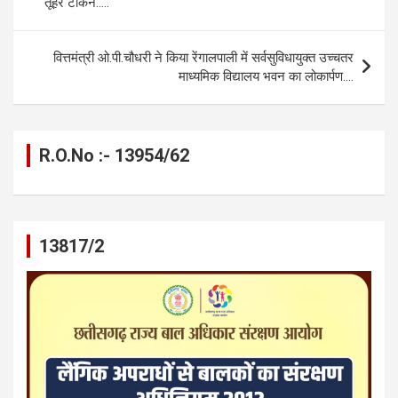
o
er
p
m
k
तूहर टोकन…..
k
p
वित्तमंत्री ओ.पी.चौधरी ने किया रेंगालपाली में सर्वसुविधायुक्त उच्चतर
माध्यमिक विद्यालय भवन का लोकार्पण….
R.O.No :- 13954/62
13817/2