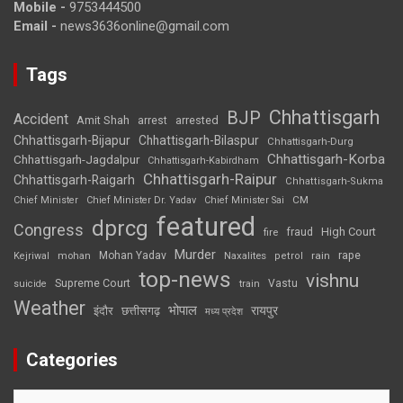
Mobile -
9753444500
Email -
news3636online@gmail.com
Tags
Chhattisgarh
BJP
Accident
Amit Shah
arrested
arrest
Chhattisgarh-Bijapur
Chhattisgarh-Bilaspur
Chhattisgarh-Durg
Chhattisgarh-Korba
Chhattisgarh-Jagdalpur
Chhattisgarh-Kabirdham
Chhattisgarh-Raipur
Chhattisgarh-Raigarh
Chhattisgarh-Sukma
CM
Chief Minister
Chief Minister Dr. Yadav
Chief Minister Sai
featured
dprcg
Congress
High Court
fire
fraud
Murder
rape
Mohan Yadav
Naxalites
rain
Kejriwal
mohan
petrol
top-news
vishnu
Supreme Court
Vastu
suicide
train
Weather
भोपाल
रायपुर
इंदौर
छत्तीसगढ़
मध्य प्रदेश
Categories
Categories