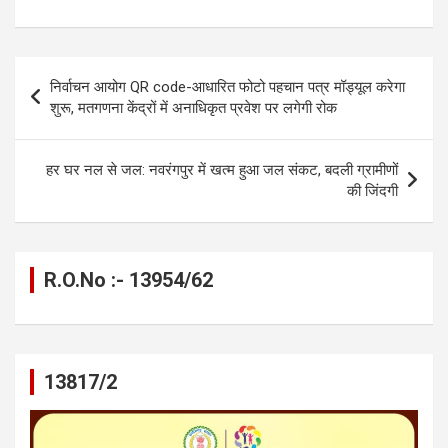
a
es
h
el
m
o
h
ce
se
at
e
ail
py
ar
b
n
s
gr
Li
e
Post
निर्वाचन आयोग QR code-आधारित फोटो पहचान पत्र मॉड्यूल करेगा
o
g
A
a
n
navigation
शुरू, मतगणना केंद्रों में अनाधिकृत प्रवेश पर लगेगी रोक
o
er
p
m
k
k
p
हर घर नल से जल: नवरंगपुर में खत्म हुआ जल संकट, बदली ग्रामीणों
की जिंदगी
R.O.No :- 13954/62
13817/2