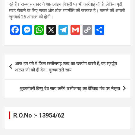
रहे हैं। राज्य सरकार ने आनलाइन बिक्री पर भी कार्रवाई की है, लेकिन पूरी
तरह रोकने के लिए सख्त और ठोस रणनीति की जरूरत है। मामले की अगली
सुनवाई 25 अगस्त को होगी।
F
M
W
X
T
G
C
S
a
es
h
el
m
o
h
ce
se
at
e
ail
py
ar
b
n
s
gr
Li
e
Post
आज हम पते में जिस छत्तीसगढ़ शब्द का उपयोग करते हैं, वह श्रद्धेय
o
g
A
a
n
navigation
अटल जी की ही देन : मुख्यमंत्री साय
o
er
p
m
k
k
p
मुख्यमंत्री विष्णु देव साय करेंगे छत्तीसगढ़ का वैश्विक मंच पर नेतृत्व
R.O.No :- 13954/62