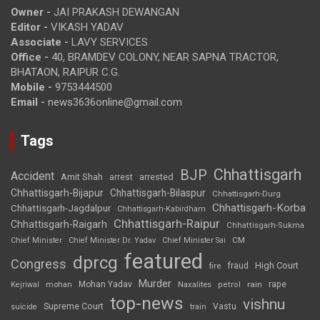
Owner -
JAI PRAKASH DEWANGAN
Editor -
VIKASH YADAV
Associate -
LAVY SERVICES
Office -
40, BRAMDEV COLONY, NEAR SAPNA TRACTOR,
BHATAON, RAIPUR C.G.
Mobile -
9753444500
Email -
news3636online@gmail.com
Tags
Chhattisgarh
BJP
Accident
Amit Shah
arrested
arrest
Chhattisgarh-Bijapur
Chhattisgarh-Bilaspur
Chhattisgarh-Durg
Chhattisgarh-Korba
Chhattisgarh-Jagdalpur
Chhattisgarh-Kabirdham
Chhattisgarh-Raipur
Chhattisgarh-Raigarh
Chhattisgarh-Sukma
CM
Chief Minister
Chief Minister Dr. Yadav
Chief Minister Sai
featured
dprcg
Congress
High Court
fire
fraud
Murder
rape
Mohan Yadav
Naxalites
rain
Kejriwal
mohan
petrol
top-news
vishnu
Supreme Court
Vastu
suicide
train