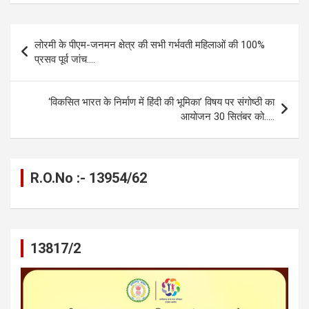
ce
se
at
e
ail
py
ar
b
n
s
gr
Li
e
Post
लोरमी के पीएम-जनमन क्षेत्र की सभी गर्भवती महिलाओं की 100%
o
g
A
a
n
navigation
प्रसव पूर्व जांच….
o
er
p
m
k
k
p
‘विकसित भारत के निर्माण में हिंदी की भूमिका’ विषय पर संगोष्ठी का
आयोजन 30 सितंबर को…..
R.O.No :- 13954/62
13817/2