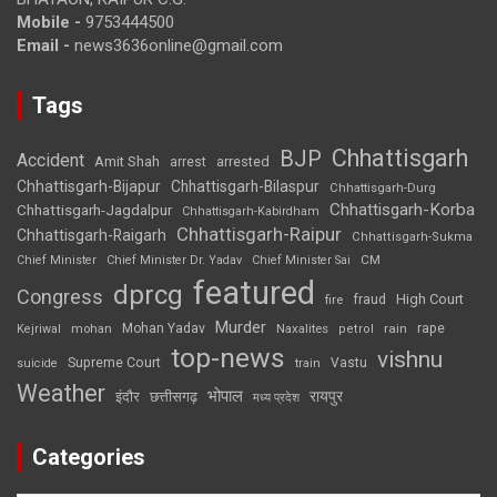
Mobile -
9753444500
Email -
news3636online@gmail.com
Tags
Chhattisgarh
BJP
Accident
Amit Shah
arrested
arrest
Chhattisgarh-Bijapur
Chhattisgarh-Bilaspur
Chhattisgarh-Durg
Chhattisgarh-Korba
Chhattisgarh-Jagdalpur
Chhattisgarh-Kabirdham
Chhattisgarh-Raipur
Chhattisgarh-Raigarh
Chhattisgarh-Sukma
CM
Chief Minister
Chief Minister Dr. Yadav
Chief Minister Sai
featured
dprcg
Congress
High Court
fire
fraud
Murder
rape
Mohan Yadav
Naxalites
rain
Kejriwal
mohan
petrol
top-news
vishnu
Supreme Court
Vastu
suicide
train
Weather
भोपाल
रायपुर
इंदौर
छत्तीसगढ़
मध्य प्रदेश
Categories