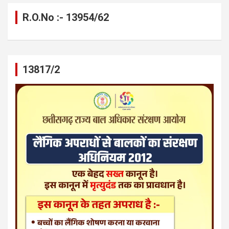
R.O.No :- 13954/62
13817/2