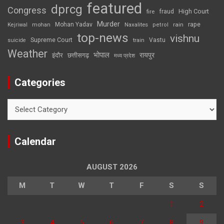
featured
dprcg
Congress
High Court
fire
fraud
Murder
rape
Mohan Yadav
Naxalites
rain
Kejriwal
mohan
petrol
top-news
vishnu
Supreme Court
Vastu
suicide
train
Weather
भोपाल
रायपुर
इंदौर
छत्तीसगढ़
मध्य प्रदेश
Categories
Categories
Calendar
AUGUST 2026
M
T
W
T
F
S
S
1
2
3
4
5
6
7
8
9