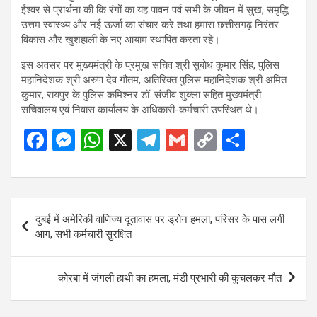
ईश्वर से प्रार्थना की कि रंगों का यह पावन पर्व सभी के जीवन में सुख, समृद्धि,
उत्तम स्वास्थ्य और नई ऊर्जा का संचार करे तथा हमारा छत्तीसगढ़ निरंतर
विकास और खुशहाली के नए आयाम स्थापित करता रहे।
इस अवसर पर मुख्यमंत्री के प्रमुख सचिव श्री सुबोध कुमार सिंह, पुलिस
महानिदेशक श्री अरुण देव गौतम, अतिरिक्त पुलिस महानिदेशक श्री अमित
कुमार, रायपुर के पुलिस कमिश्नर डॉ. संजीव शुक्ला सहित मुख्यमंत्री
सचिवालय एवं निवास कार्यालय के अधिकारी-कर्मचारी उपस्थित थे।
F
M
W
X
T
G
C
S
a
es
h
el
m
o
h
ce
se
at
e
ail
py
ar
b
n
s
gr
Li
e
Post
दुबई में अमेरिकी वाणिज्य दूतावास पर ड्रोन हमला, परिसर के पास लगी
o
g
A
a
n
navigation
आग, सभी कर्मचारी सुरक्षित
o
er
p
m
k
k
p
कोरबा में जंगली हाथी का हमला, मंडी प्रभारी की कुचलकर मौत