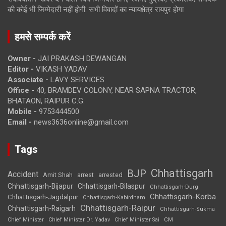
की कोई भी जिम्मेदारी नहीं होगी. सभी विवादों का न्यायक्षेत्र रायपुर होगा
हमसे सम्पर्क करें
Owner -
JAI PRAKASH DEWANGAN
Editor -
VIKASH YADAV
Associate -
LAVY SERVICES
Office -
40, BRAMDEV COLONY, NEAR SAPNA TRACTOR,
BHATAON, RAIPUR C.G.
Mobile -
9753444500
Email -
news3636online@gmail.com
Tags
Chhattisgarh
BJP
Accident
Amit Shah
arrested
arrest
Chhattisgarh-Bijapur
Chhattisgarh-Bilaspur
Chhattisgarh-Durg
Chhattisgarh-Korba
Chhattisgarh-Jagdalpur
Chhattisgarh-Kabirdham
Chhattisgarh-Raipur
Chhattisgarh-Raigarh
Chhattisgarh-Sukma
CM
Chief Minister
Chief Minister Dr. Yadav
Chief Minister Sai