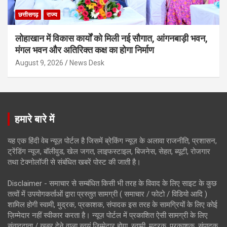
छत्तीसगढ़
राज्य
लोहाखान में विकास कार्यों को मिली नई सौगात, आंगनबाड़ी भवन,
मंगल भवन और अतिरिक्त कक्ष का होगा निर्माण
August 9, 2026
News Desk
हमारे बारे में
यह एक हिंदी वेब न्यूज़ पोर्टल है जिसमें ब्रेकिंग न्यूज़ के अलावा राजनीति, प्रशासन,
ट्रेंडिंग न्यूज, बॉलीवुड, खेल जगत, लाइफस्टाइल, बिजनेस, सेहत, ब्यूटी, रोजगार
तथा टेक्नोलॉजी से संबंधित खबरें पोस्ट की जाती है।
Disclaimer - समाचार से सम्बंधित किसी भी तरह के विवाद के लिए साइट के कुछ
तत्वों में उपयोगकर्ताओं द्वारा प्रस्तुत सामग्री ( समाचार / फोटो / विडियो आदि )
शामिल होगी स्वामी, मुद्रक, प्रकाशक, संपादक इस तरह के सामग्रियों के लिए कोई
ज़िम्मेदार नहीं स्वीकार करता है। न्यूज़ पोर्टल में प्रकाशित ऐसी सामग्री के लिए
संवाददाता / खबर देने वाला स्वयं जिम्मेदार होगा, स्वामी, मुद्रक, प्रकाशक, संपादक