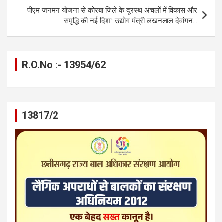
o
er
p
m
k
पीएम जनमन योजना से कोरबा जिले के दूरस्थ अंचलों में विकास और
k
p
समृद्धि की नई दिशा: उद्योग मंत्री लखनलाल देवांगन…
R.O.No :- 13954/62
13817/2