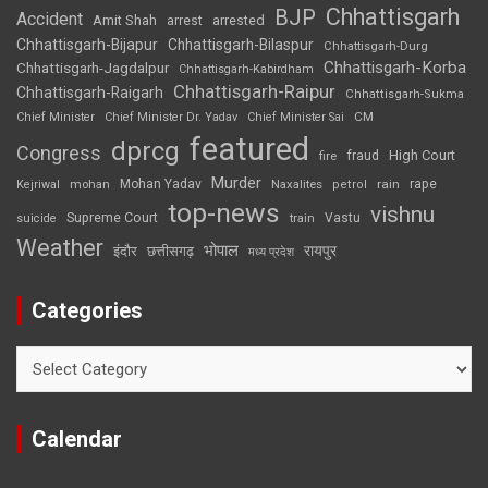
Chhattisgarh
BJP
Accident
Amit Shah
arrested
arrest
Chhattisgarh-Bijapur
Chhattisgarh-Bilaspur
Chhattisgarh-Durg
Chhattisgarh-Korba
Chhattisgarh-Jagdalpur
Chhattisgarh-Kabirdham
Chhattisgarh-Raipur
Chhattisgarh-Raigarh
Chhattisgarh-Sukma
CM
Chief Minister
Chief Minister Dr. Yadav
Chief Minister Sai
featured
dprcg
Congress
High Court
fire
fraud
Murder
rape
Mohan Yadav
Naxalites
rain
Kejriwal
mohan
petrol
top-news
vishnu
Supreme Court
Vastu
suicide
train
Weather
भोपाल
रायपुर
इंदौर
छत्तीसगढ़
मध्य प्रदेश
Categories
Categories
Calendar