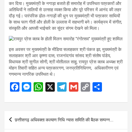
कर दिया। मुख्यमंत्री के नगाड़ा बजाते ही समारोह में उपस्थित पत्रकारों और
अतिथियों ने तालियों से उत्साह व्यक्त किया और पूरे परिसर में आनंद की लहर
दौड़ गई। पारंपरिक ढोल-नगाड़ों की धुन पर मुख्यमंत्री भी पत्रकार साथियों
के साथ फाग गीतों और होली के उल्लास में सहभागी बने। कार्यक्रम में संगीत,
संस्कृति और आपसी भाईचारे का सुंदर संगम देखने को मिला।
इस अवसर पर मुख्यमंत्री के मीडिया सलाहकार श्री पंकज झा, मुख्यमंत्री के
सलाहकार श्री आर कृष्णा दास, राजनांदगांव सांसद श्री संतोष पांडेय,
विधायक श्री सुनील सोनी, श्री मोतीलाल साहू, रायपुर प्रेस क्लब अध्यक्ष श्री
मोहन तिवारी सहित अन्य पत्रकारगण, जनप्रतिनिधिगण, अधिकारीगण एवं
गणमान्य नागरिक उपस्थित थे।
F
M
W
X
T
G
C
S
a
es
h
el
m
o
h
ce
se
at
e
ail
py
ar
b
n
s
gr
Li
e
Post
छत्तीसगढ़ अधिवक्ता कल्याण निधि न्यास समिति की बैठक सम्पन्न….
o
g
A
a
n
navigation