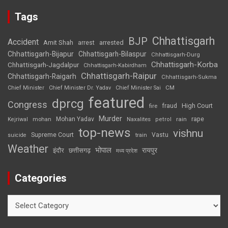
Tags
Chhattisgarh
BJP
Accident
Amit Shah
arrested
arrest
Chhattisgarh-Bijapur
Chhattisgarh-Bilaspur
Chhattisgarh-Durg
Chhattisgarh-Korba
Chhattisgarh-Jagdalpur
Chhattisgarh-Kabirdham
Chhattisgarh-Raipur
Chhattisgarh-Raigarh
Chhattisgarh-Sukma
CM
Chief Minister
Chief Minister Dr. Yadav
Chief Minister Sai
featured
dprcg
Congress
High Court
fire
fraud
Murder
rape
Mohan Yadav
Naxalites
rain
Kejriwal
mohan
petrol
top-news
vishnu
Supreme Court
Vastu
suicide
train
Weather
भोपाल
रायपुर
इंदौर
छत्तीसगढ़
मध्य प्रदेश
Categories
Categories