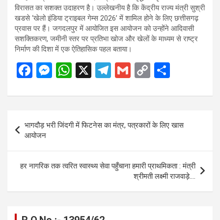
विरासत का सशक्त उदाहरण है। उल्लेखनीय है कि केंद्रीय राज्य मंत्री सुश्री
खडसे ‘खेलो इंडिया ट्राइबल गेम्स 2026’ में शामिल होने के लिए छत्तीसगढ़
प्रवास पर हैं। जगदलपुर में आयोजित इस आयोजन को उन्होंने आदिवासी
सशक्तिकरण, जमीनी स्तर पर प्रतिभा खोज और खेलों के माध्यम से राष्ट्र
निर्माण की दिशा में एक ऐतिहासिक पहल बताया।
F
M
W
X
T
G
C
S
a
es
h
el
m
o
h
ce
se
at
e
ail
py
ar
b
n
s
gr
Li
e
Post
भागदौड़ भरी जिंदगी में फिटनेस का मंत्र, पत्रकारों के लिए खास
o
g
A
a
n
navigation
आयोजन
o
er
p
m
k
k
p
हर नागरिक तक त्वरित स्वास्थ्य सेवा पहुँचाना हमारी प्राथमिकता : मंत्री
श्रीमती लक्ष्मी राजवाड़े….
R.O.No :- 13954/62