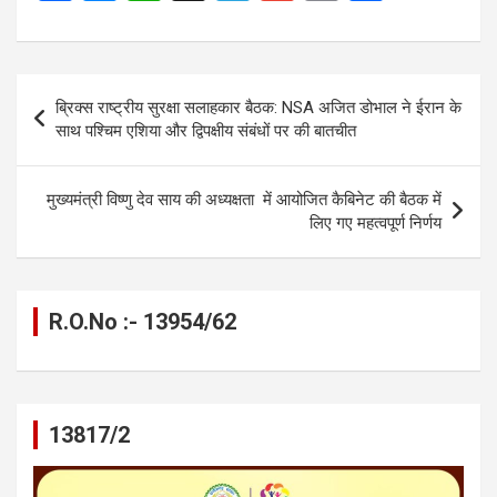
a
es
h
el
m
o
h
ce
se
at
e
ail
py
ar
b
n
s
gr
Li
e
Post
ब्रिक्स राष्ट्रीय सुरक्षा सलाहकार बैठक: NSA अजित डोभाल ने ईरान के
o
g
A
a
n
navigation
साथ पश्चिम एशिया और द्विपक्षीय संबंधों पर की बातचीत
o
er
p
m
k
k
p
मुख्यमंत्री विष्णु देव साय की अध्यक्षता में आयोजित कैबिनेट की बैठक में
लिए गए महत्वपूर्ण निर्णय
R.O.No :- 13954/62
13817/2