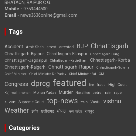
BHATAON, RAIPUR C.G.
Mobile -
9753444500
Email -
news3636online@gmail.com
Tags
Chhattisgarh
BJP
Accident
Amit Shah
arrested
arrest
Chhattisgarh-Bijapur
Chhattisgarh-Bilaspur
Chhattisgarh-Durg
Chhattisgarh-Korba
Chhattisgarh-Jagdalpur
Chhattisgarh-Kabirdham
Chhattisgarh-Raipur
Chhattisgarh-Raigarh
Chhattisgarh-Sukma
CM
Chief Minister
Chief Minister Dr. Yadav
Chief Minister Sai
featured
dprcg
Congress
High Court
fire
fraud
Murder
rape
Mohan Yadav
Naxalites
rain
Kejriwal
mohan
petrol
top-news
vishnu
Supreme Court
Vastu
suicide
train
Weather
भोपाल
रायपुर
इंदौर
छत्तीसगढ़
मध्य प्रदेश
Categories