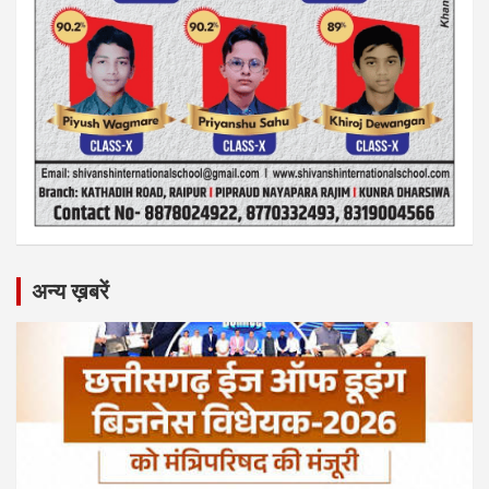
अन्य ख़बरें