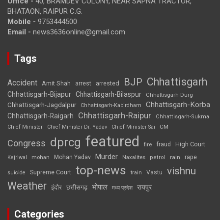
Office -
40, BRAMDEV COLONY, NEAR SAPNA TRACTOR,
BHATAON, RAIPUR C.G.
Mobile -
9753444500
Email -
news3636online@gmail.com
Tags
Chhattisgarh
BJP
Accident
Amit Shah
arrested
arrest
Chhattisgarh-Bijapur
Chhattisgarh-Bilaspur
Chhattisgarh-Durg
Chhattisgarh-Korba
Chhattisgarh-Jagdalpur
Chhattisgarh-Kabirdham
Chhattisgarh-Raipur
Chhattisgarh-Raigarh
Chhattisgarh-Sukma
CM
Chief Minister
Chief Minister Dr. Yadav
Chief Minister Sai
featured
dprcg
Congress
High Court
fire
fraud
Murder
rape
Mohan Yadav
Naxalites
rain
Kejriwal
mohan
petrol
top-news
vishnu
Supreme Court
Vastu
suicide
train
Weather
भोपाल
रायपुर
इंदौर
छत्तीसगढ़
मध्य प्रदेश
Categories