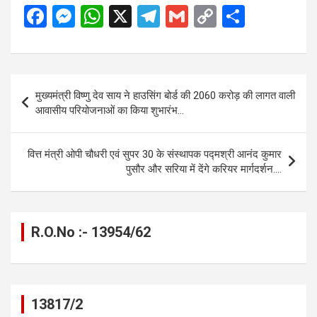
F
M
W
X
T
G
C
S
a
es
h
el
m
o
h
ce
se
at
e
ail
py
ar
b
n
s
gr
Li
e
Post
मुख्यमंत्री विष्णु देव साय ने हाउसिंग बोर्ड की 2060 करोड़ की लागत वाली
o
g
A
a
n
navigation
आवासीय परियोजनाओं का किया शुभारंभ…
o
er
p
m
k
k
p
वित्त मंत्री ओपी चौधरी एवं सुपर 30 के संस्थापक पद्मश्री आनंद कुमार
पुसौर और सरिया में देंगे करियर मार्गदर्शन….
R.O.No :- 13954/62
13817/2